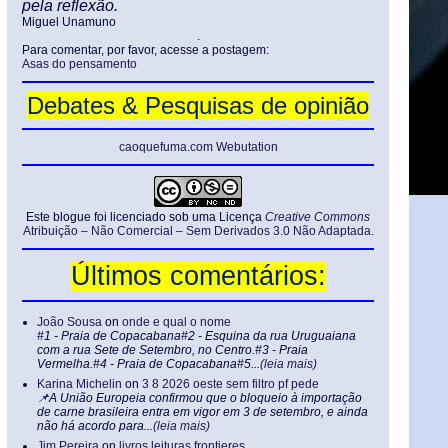
pela reflexão.
Miguel Unamuno
.
Para comentar, por favor, acesse a postagem:
Asas do pensamento
Debates & Pesquisas de opinião
caoquefuma.com Webutation
Este blogue foi licenciado sob uma Licença
Creative Commons
Atribuição – Não Comercial – Sem Derivados 3.0 Não Adaptada
.
Últimos comentários:
João Sousa
on
onde e qual o nome
#1 - Praia de Copacabana#2 - Esquina da rua Uruguaiana
com a rua Sete de Setembro, no Centro.#3 - Praia
Vermelha.#4 - Praia de Copacabana#5...
(leia mais)
Karina Michelin
on
3 8 2026 oeste sem filtro pf pede
📌A União Europeia confirmou que o bloqueio à importação
de carne brasileira entra em vigor em 3 de setembro, e ainda
não há acordo para...
(leia mais)
Jim Pereira
on
livros leituras frontieres