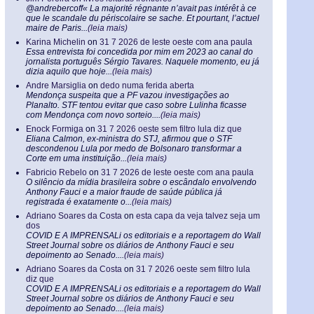
@andrebercoff« La majorité régnante n’avait pas intérêt à ce
que le scandale du périscolaire se sache. Et pourtant, l’actuel
maire de Paris...
(leia mais)
Karina Michelin
on
31 7 2026 de leste oeste com ana paula
Essa entrevista foi concedida por mim em 2023 ao canal do
jornalista português Sérgio Tavares. Naquele momento, eu já
dizia aquilo que hoje...
(leia mais)
Andre Marsiglia
on
dedo numa ferida aberta
Mendonça suspeita que a PF vazou investigações ao
Planalto. STF tentou evitar que caso sobre Lulinha ficasse
com Mendonça com novo sorteio....
(leia mais)
Enock Formiga
on
31 7 2026 oeste sem filtro lula diz que
Eliana Calmon, ex-ministra do STJ, afirmou que o STF
descondenou Lula por medo de Bolsonaro transformar a
Corte em uma instituição...
(leia mais)
Fabricio Rebelo
on
31 7 2026 de leste oeste com ana paula
O silêncio da mídia brasileira sobre o escândalo envolvendo
Anthony Fauci e a maior fraude de saúde pública já
registrada é exatamente o...
(leia mais)
Adriano Soares da Costa
on
esta capa da veja talvez seja um
dos
COVID E A IMPRENSALi os editoriais e a reportagem do Wall
Street Journal sobre os diários de Anthony Fauci e seu
depoimento ao Senado....
(leia mais)
Adriano Soares da Costa
on
31 7 2026 oeste sem filtro lula
diz que
COVID E A IMPRENSALi os editoriais e a reportagem do Wall
Street Journal sobre os diários de Anthony Fauci e seu
depoimento ao Senado....
(leia mais)