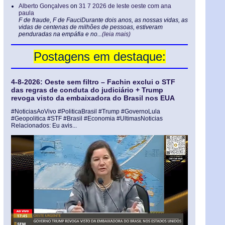
Alberto Gonçalves
on
31 7 2026 de leste oeste com ana
paula
F de fraude, F de FauciDurante dois anos, as nossas vidas, as
vidas de centenas de milhões de pessoas, estiveram
penduradas na empáfia e no...
(leia mais)
Postagens em destaque:
4-8-2026: Oeste sem filtro – Fachin exclui o STF
das regras de conduta do judiciário + Trump
revoga visto da embaixadora do Brasil nos EUA
#NoticiasAoVivo #PoliticaBrasil #Trump #GovernoLula
#Geopolitica #STF #Brasil #Economia #UltimasNoticias
Relacionados: Eu avis...