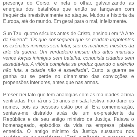
presença do Corso, e nela o olhar, galvanizando as
energias dos batalhões que então se lançavam com
frequência irresistivelmente ao ataque. Mudou a história da
Europa, até do mundo. Em geral para o mal, infelizmente.
Sun Tzu, quatro séculos antes de Cristo, ensinou em “A Arte
da Guerra”:
“Os que conseguem que se rendam impotentes
os exércitos inimigos sem lutar, são os melhores mestres da
arte da guerra. Um verdadeiro mestre das artes marciais
vence forças inimigas sem batalha, conquista cidades sem
assediá-las. A vitória completa se produz quando o exército
não luta, a cidade não é assediada”
. Curto, a guerra se
ganha ou se perde no dinamismo das convicções e
propensões interiores, antes que nas armas.
Presenciei fato que tem analogias com as realidades acima
ventiladas. Foi há uns 15 anos em sala festiva; não darei os
nomes, pois as pessoas estão por aí. Era comemoração,
sentava-me distraído atrás de um ex-presidente da
República e de seu antigo ministro da Justiça. Falava o
homenageado, episódios da vida na empresa, plateia
entretida. O antigo ministro da Justiça sussurrou nos