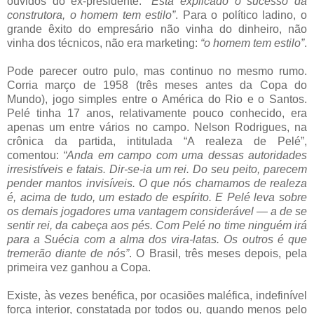
ouvidos do ex-presidente:
“Está explicado o sucesso da
construtora, o homem tem estilo”
. Para o político ladino, o
grande êxito do empresário não vinha do dinheiro, não
vinha dos técnicos, não era marketing:
“o homem tem estilo”
.
Pode parecer outro pulo, mas continuo no mesmo rumo.
Corria março de 1958 (três meses antes da Copa do
Mundo), jogo simples entre o América do Rio e o Santos.
Pelé tinha 17 anos, relativamente pouco conhecido, era
apenas um entre vários no campo. Nelson Rodrigues, na
crônica da partida, intitulada “A realeza de Pelé”,
comentou:
“Anda em campo com uma dessas autoridades
irresistíveis e fatais. Dir-se-ia um rei. Do seu peito, parecem
pender mantos invisíveis. O que nós chamamos de realeza
é, acima de tudo, um estado de espírito. E Pelé leva sobre
os demais jogadores uma vantagem considerável — a de se
sentir rei, da cabeça aos pés. Com Pelé no time ninguém irá
para a Suécia com a alma dos vira-latas. Os outros é que
tremerão diante de nós”
. O Brasil, três meses depois, pela
primeira vez ganhou a Copa.
Existe, às vezes benéfica, por ocasiões maléfica, indefinível
força interior, constatada por todos ou, quando menos pelo