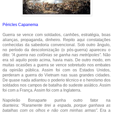
Péricles Capanema
Guerra se vence com soldados, canhões, estratégia, boas
alianças, propaganda, dinheiro. Repito aqui constatações
conhecidas da sabedoria convencional. Sob outro ângulo,
no período da descolonização (o pós-guerra) apareceu o
dito:
“A guerra nas colônias se ganha nas metrópoles”.
Não
era só aquilo posto acima, havia mais. De outro modo, em
muitas ocasiões a guerra se vence sobretudo nos embates
da opinião pública. Assim foi com os Estados Unidos,
perderam a guerra do Vietnam nas suas grandes cidades.
De quase nada adiantou o poderio técnico e o heroísmo dos
soldados nos campos de batalha do sudeste asiático. Assim
foi com a França. Assim foi com a Inglaterra.
Napoleão Bonaparte punha outro fator na
dianteira:
“Raramente tirei a espada, porque ganhava as
batalhas com os olhos e não com minhas armas”
. Era a