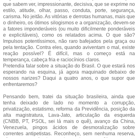
que sabem ver, impressionante, decisiva, que se exprime no
estilo, atitude, olhar, passo, conduta, porte, segurança,
carisma. No jeitão. As vitórias e derrotas humanas, mais que
o dinheiro, os ótimos silogismos e a organização, devem-se
a fatores imponderáveis (ou muito dificilmente ponderáveis
e explicitáveis), como os relatados acima. O que são?
Impulsos potentíssimos, não raro bafejados pela graça ou
pela tentação. Contra eles, quando aviventam o mal, existe
reação possível? É difícil, mas o começo está na
temperança, cabeça fria e raciocínios claros.
Pretendia falar sobre a situação do Brasil. O que estará nos
esperando na esquina, já agora maquinado debaixo de
nossos narizes? Daqui a quatro anos, o que supor que
enfrentaremos?
Pensando bem, tratei da situação brasileira, ainda que
tenha deixado de lado no momento a corrupção,
privatização, estatismo, reforma da Previdência, posição da
alta magistratura, Lava-Jato, articulação da esquerda
(CNBB, PT, PSOL, sei lá mais o quê), avanço da China,
Venezuela, pingos ácidos de desmoralização sobre
correntes antipetistas. Reconheço, sem nenhuma reserva,