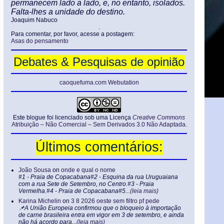
permanecem lado a lado, e, no entanto, isolados.
Falta-lhes a unidade do destino.
Joaquim Nabuco
.
Para comentar, por favor, acesse a postagem:
Asas do pensamento
Debates & Pesquisas de opinião
caoquefuma.com Webutation
Este blogue foi licenciado sob uma Licença
Creative Commons
Atribuição – Não Comercial – Sem Derivados 3.0 Não Adaptada
.
Últimos comentários:
João Sousa
on
onde e qual o nome
#1 - Praia de Copacabana#2 - Esquina da rua Uruguaiana
com a rua Sete de Setembro, no Centro.#3 - Praia
Vermelha.#4 - Praia de Copacabana#5...
(leia mais)
Karina Michelin
on
3 8 2026 oeste sem filtro pf pede
📌A União Europeia confirmou que o bloqueio à importação
de carne brasileira entra em vigor em 3 de setembro, e ainda
não há acordo para...
(leia mais)