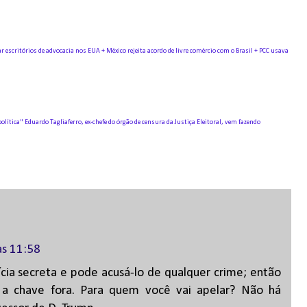
r escritórios de advocacia nos EUA + México rejeita acordo de livre comércio com o Brasil + PCC usava
olítica"
Eduardo Tagliaferro, ex-chefe do órgão de censura da Justiça Eleitoral, vem fazendo
às 11:58
cia secreta e pode acusá-lo de qualquer crime; então
ar a chave fora. Para quem você vai apelar? Não há