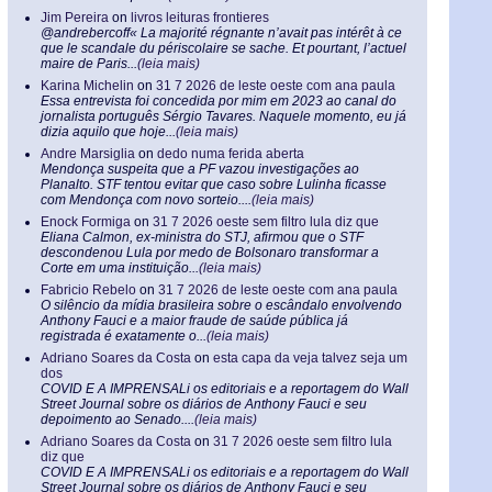
Jim Pereira
on
livros leituras frontieres
@andrebercoff« La majorité régnante n’avait pas intérêt à ce
que le scandale du périscolaire se sache. Et pourtant, l’actuel
maire de Paris...
(leia mais)
Karina Michelin
on
31 7 2026 de leste oeste com ana paula
Essa entrevista foi concedida por mim em 2023 ao canal do
jornalista português Sérgio Tavares. Naquele momento, eu já
dizia aquilo que hoje...
(leia mais)
Andre Marsiglia
on
dedo numa ferida aberta
Mendonça suspeita que a PF vazou investigações ao
Planalto. STF tentou evitar que caso sobre Lulinha ficasse
com Mendonça com novo sorteio....
(leia mais)
Enock Formiga
on
31 7 2026 oeste sem filtro lula diz que
Eliana Calmon, ex-ministra do STJ, afirmou que o STF
descondenou Lula por medo de Bolsonaro transformar a
Corte em uma instituição...
(leia mais)
Fabricio Rebelo
on
31 7 2026 de leste oeste com ana paula
O silêncio da mídia brasileira sobre o escândalo envolvendo
Anthony Fauci e a maior fraude de saúde pública já
registrada é exatamente o...
(leia mais)
Adriano Soares da Costa
on
esta capa da veja talvez seja um
dos
COVID E A IMPRENSALi os editoriais e a reportagem do Wall
Street Journal sobre os diários de Anthony Fauci e seu
depoimento ao Senado....
(leia mais)
Adriano Soares da Costa
on
31 7 2026 oeste sem filtro lula
diz que
COVID E A IMPRENSALi os editoriais e a reportagem do Wall
Street Journal sobre os diários de Anthony Fauci e seu