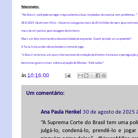
Relacionados:
"No Brasil, você pode carregar o equivalente a duas toneladas de cocaína sem problemas."
28-8-2025: Oeste sem filtro – Governo Lula gasta mais de 20 milhões de reais para contrata
mais de mil postos para lavagem de dinheiro
Mais um fato mostrando a desonestidade da esquerda. Quem (ainda) se surpreende?
A Faria Lima ainda não entendeu o nome do jogo
"o Brasil se tornou um caso internacional de violação de direitos humanos e perseguição p
denúncias gravíssimas sobre a atuação de Moraes. Você sabia?
às
10:16:00
Um comentário:
Ana Paula Henkel
30 de agosto de 2025 
“A Suprema Corte do Brasil tem uma polí
julgá-lo, condená-lo, prendê-lo e jog