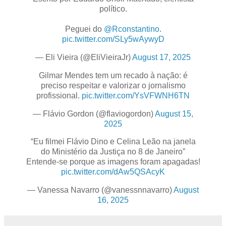
político.
Peguei do
@Rconstantino
.
pic.twitter.com/SLy5wAywyD
— Eli Vieira (@EliVieiraJr)
August 17, 2025
Gilmar Mendes tem um recado à nação: é
preciso respeitar e valorizar o jornalismo
profissional.
pic.twitter.com/YsVFWNH6TN
— Flávio Gordon (@flaviogordon)
August 15,
2025
“Eu filmei Flávio Dino e Celina Leão na janela
do Ministério da Justiça no 8 de Janeiro”
Entende-se porque as imagens foram apagadas!
pic.twitter.com/dAw5QSAcyK
— Vanessa Navarro (@vanessnnavarro)
August
16, 2025