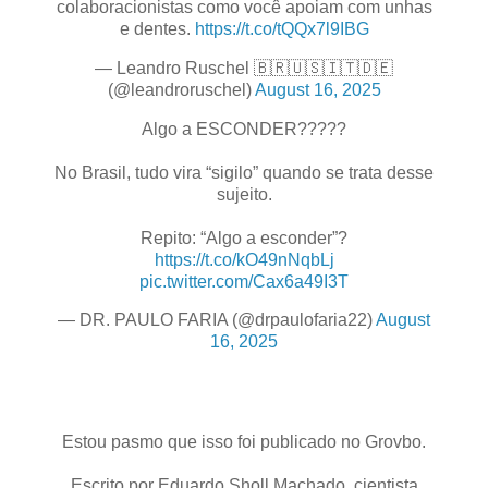
colaboracionistas como você apoiam com unhas
e dentes.
https://t.co/tQQx7l9IBG
— Leandro Ruschel 🇧🇷🇺🇸🇮🇹🇩🇪
(@leandroruschel)
August 16, 2025
Algo a ESCONDER?????
No Brasil, tudo vira “sigilo” quando se trata desse
sujeito.
Repito: “Algo a esconder”?
https://t.co/kO49nNqbLj
pic.twitter.com/Cax6a49I3T
— DR. PAULO FARIA (@drpaulofaria22)
August
16, 2025
Estou pasmo que isso foi publicado no Grovbo.
Escrito por Eduardo Sholl Machado, cientista