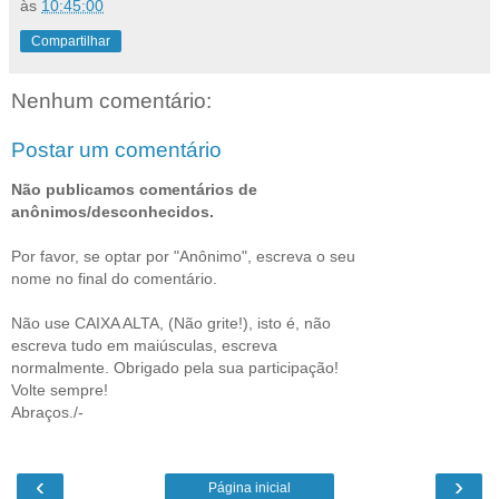
às
10:45:00
Compartilhar
Nenhum comentário:
Postar um comentário
Não publicamos comentários de
anônimos/desconhecidos.
Por favor, se optar por "Anônimo", escreva o seu
nome no final do comentário.
Não use CAIXA ALTA, (Não grite!), isto é, não
escreva tudo em maiúsculas, escreva
normalmente. Obrigado pela sua participação!
Volte sempre!
Abraços./-
‹
›
Página inicial