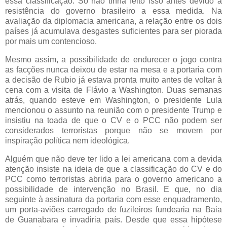
essa classificação. Só não tinha feito isso antes devido à
resistência do governo brasileiro a essa medida. Na
avaliação da diplomacia americana, a relação entre os dois
países já acumulava desgastes suficientes para ser piorada
por mais um contencioso.
Mesmo assim, a possibilidade de endurecer o jogo contra
as facções nunca deixou de estar na mesa e a portaria com
a decisão de Rubio já estava pronta muito antes de voltar à
cena com a visita de Flávio a Washington. Duas semanas
atrás, quando esteve em Washington, o presidente Lula
mencionou o assunto na reunião com o presidente Trump e
insistiu na toada de que o CV e o PCC não podem ser
considerados terroristas porque não se movem por
inspiração política nem ideológica.
Alguém que não deve ter lido a lei americana com a devida
atenção insiste na ideia de que a classificação do CV e do
PCC como terroristas abriria para o governo americano a
possibilidade de intervenção no Brasil. E que, no dia
seguinte à assinatura da portaria com esse enquadramento,
um porta-aviões carregado de fuzileiros fundearia na Baia
de Guanabara e invadiria país. Desde que essa hipótese