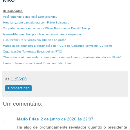
KIKO
Relacionados:
Você entende o que está acontecendo?
Moro lança pré-candidatura com Flávio Bolsonaro
Coppolla comenta encontro de Flávio Bolsonaro e Donald Trump
A armadilha que Trump e Flávio armaram para a esquerda
Lula recebeu 572 visitas em 180 dias na prisão
Marco Rubio anunciou a designação do PCC e do Comando Vermelho (CV) como
Organizações Terroristas Estrangeiras (FTO)
“Quem ainda não entendeu contra quem estamos lutando, continua vivendo em Nárnia”
Flávio Bolsonaro com Donald Trump no Salão Oval
às
11:56:00
Compartilhar
Um comentário:
Mario Frias
2 de junho de 2026 às 22:07
Há algo de profundamente revelador quando o presidente