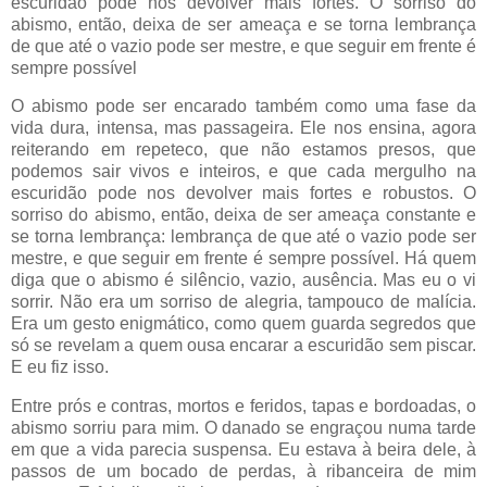
escuridão pode nos devolver mais fortes. O sorriso do
abismo, então, deixa de ser ameaça e se torna lembrança
de que até o vazio pode ser mestre, e que seguir em frente é
sempre possível
O abismo pode ser encarado também como uma fase da
vida dura, intensa, mas passageira. Ele nos ensina, agora
reiterando em repeteco, que não estamos presos, que
podemos sair vivos e inteiros, e que cada mergulho na
escuridão pode nos devolver mais fortes e robustos. O
sorriso do abismo, então, deixa de ser ameaça constante e
se torna lembrança: lembrança de que até o vazio pode ser
mestre, e que seguir em frente é sempre possível. Há quem
diga que o abismo é silêncio, vazio, ausência. Mas eu o vi
sorrir. Não era um sorriso de alegria, tampouco de malícia.
Era um gesto enigmático, como quem guarda segredos que
só se revelam a quem ousa encarar a escuridão sem piscar.
E eu fiz isso.
Entre prós e contras, mortos e feridos, tapas e bordoadas, o
abismo sorriu para mim. O danado se engraçou numa tarde
em que a vida parecia suspensa. Eu estava à beira dele, à
passos de um bocado de perdas, à ribanceira de mim