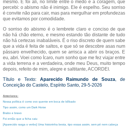
mesmo. E foi ali, no limite entre o medo e a coragem, que
percebi: o abismo não é inimigo. Ele é espelho. Seu sorriso
é convite não para cair, mas para mergulhar em profundezas
que evitamos por comodidade.
O sorriso do abismo é o lembrete claro e conciso de que
não há chão eterno, e mesmo estando tão distante de tudo
não há certezas inabaláveis. É o riso discreto de quem sabe
que a vida é feita de saltos, e que só se descobre asas num
pássaro envelhecido, quem se arrisca a abrir os braços. E
eu, abri. Voei como Ícaro, num sonho que me fez viajar entre
a vida terrena e a verdadeira, onde meu Deus, muito tempo
depois, refeito de mim, alegre e saltitante, ACORDEI.
Título e Texto:
Aparecido Raimundo de Souza
, de
Conceição do Castelo, Espírito Santo, 29-5-2026
Anteriores:
Nossa política é como ovo quente em boca de bêbado
Tipo assim, como um Dark Horse
Brabo e bravo
Foi então que a ficha caiu
[Aparecido rasga o verbo] Uma historinha besta, tipo essas assim, sem pé nem cabeça