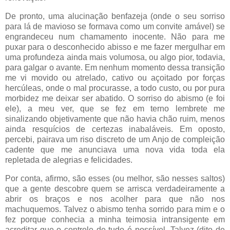
De pronto, uma alucinação benfazeja (onde o seu sorriso
para lá de mavioso se formava como um convite amável) se
engrandeceu num chamamento inocente. Não para me
puxar para o desconhecido abisso e me fazer mergulhar em
uma profundeza ainda mais volumosa, ou algo pior, todavia,
para galgar o avante. Em nenhum momento dessa transição
me vi movido ou atrelado, cativo ou açoitado por forças
hercúleas, onde o mal procurasse, a todo custo, ou por pura
morbidez me deixar ser abatido. O sorriso do abismo (e foi
ele), a meu ver, que se fez em terno lembrete me
sinalizando objetivamente que não havia chão ruim, menos
ainda resquícios de certezas inabaláveis. Em oposto,
percebi, pairava um riso discreto de um Anjo de compleição
cadente que me anunciava uma nova vida toda ela
repletada de alegrias e felicidades.
Por conta, afirmo, são esses (ou melhor, são nesses saltos)
que a gente descobre quem se arrisca verdadeiramente a
abrir os braços e nos acolher para que não nos
machuquemos. Talvez o abismo tenha sorrido para mim e o
fez porque conhecia a minha teimosia intransigente em
acreditar que o controle de tudo é possível. Talvez (dito de