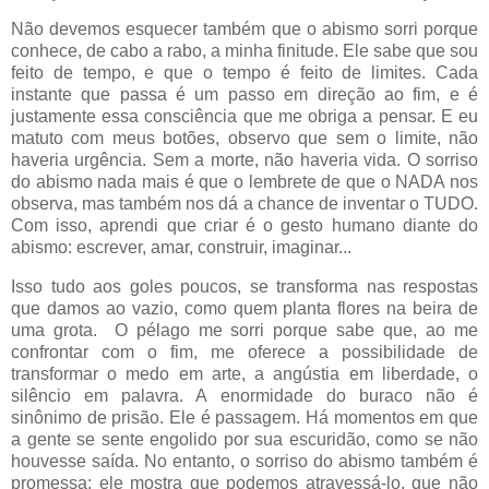
Não devemos esquecer também que o abismo sorri porque
conhece, de cabo a rabo, a minha finitude. Ele sabe que sou
feito de tempo, e que o tempo é feito de limites. Cada
instante que passa é um passo em direção ao fim, e é
justamente essa consciência que me obriga a pensar. E eu
matuto com meus botões, observo que sem o limite, não
haveria urgência. Sem a morte, não haveria vida. O sorriso
do abismo nada mais é que o lembrete de que o NADA nos
observa, mas também nos dá a chance de inventar o TUDO.
Com isso, aprendi que criar é o gesto humano diante do
abismo: escrever, amar, construir, imaginar...
Isso tudo aos goles poucos, se transforma nas respostas
que damos ao vazio, como quem planta flores na beira de
uma grota. O pélago me sorri porque sabe que, ao me
confrontar com o fim, me oferece a possibilidade de
transformar o medo em arte, a angústia em liberdade, o
silêncio em palavra. A enormidade do buraco não é
sinônimo de prisão. Ele é passagem. Há momentos em que
a gente se sente engolido por sua escuridão, como se não
houvesse saída. No entanto, o sorriso do abismo também é
promessa: ele mostra que podemos atravessá-lo, que não