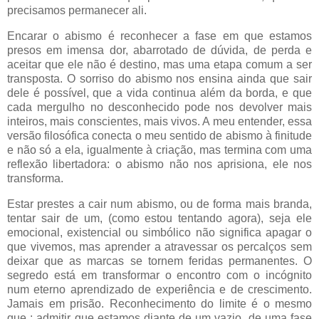
precisamos permanecer ali.
Encarar o abismo é reconhecer a fase em que estamos
presos em imensa dor, abarrotado de dúvida, de perda e
aceitar que ele não é destino, mas uma etapa comum a ser
transposta. O sorriso do abismo nos ensina ainda que sair
dele é possível, que a vida continua além da borda, e que
cada mergulho no desconhecido pode nos devolver mais
inteiros, mais conscientes, mais vivos. A meu entender, essa
versão filosófica conecta o meu sentido de abismo à finitude
e não só a ela, igualmente à criação, mas termina com uma
reflexão libertadora: o abismo não nos aprisiona, ele nos
transforma.
Estar prestes a cair num abismo, ou de forma mais branda,
tentar sair de um, (como estou tentando agora), seja ele
emocional, existencial ou simbólico não significa apagar o
que vivemos, mas aprender a atravessar os percalços sem
deixar que as marcas se tornem feridas permanentes. O
segredo está em transformar o encontro com o incógnito
num eterno aprendizado de experiência e de crescimento.
Jamais em prisão. Reconhecimento do limite é o mesmo
que : admitir que estamos diante de um vazio, de uma fase