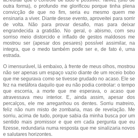
outra forma), o profundo me glorificou porque tinha plena
convicção de que no fim, seria eu mesmo quem me
ensinaria a viver. Diante desse evento, aproveitei para sorrir
de volta. Não para provar desafio, mas para deixar
engrandecida a gratidão. No geral, o abismo, com seu
sorriso meio distorcido e inflado de gestos maldosos me
mostrou ser (apesar dos pesares) possível assimilar, na
integra, que o medo também pode ser e, de fato é, uma
estrada.
O imensurável, lá embaixo, à frente de meus olhos, mostrou
não ser apenas um espaço vazio diante de um receio bobo
que me segurava como se tivesse grudado no acaso. Ele se
fez na metáfora daquilo que eu não podia controlar: o tempo
que escorria, a morte que me esperava, o acaso que
atravessava meu interior. E, ainda assim, apesar dos
percalços, ele me arreganhou os dentes. Sorriu matreiro,
feliz não num misto de zombaria, mas de revelação. Me
sorriu, acima de tudo, porque sabia da minha busca por um
sentido mais promissor e que em cada pergunta que eu
fizesse, redundaria numa resposta que me sinalizaria novos
e salutares horizontes.