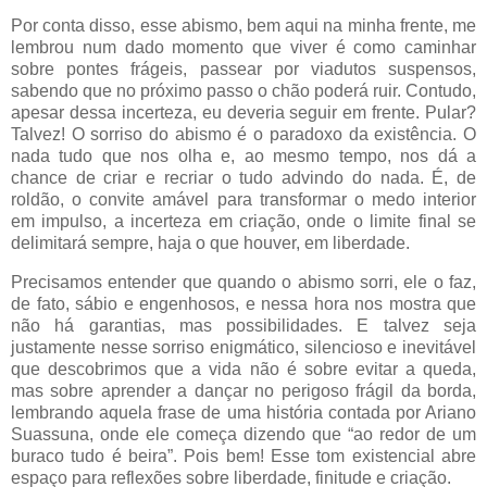
Por conta disso, esse abismo, bem aqui na minha frente, me
lembrou num dado momento que viver é como caminhar
sobre pontes frágeis, passear por viadutos suspensos,
sabendo que no próximo passo o chão poderá ruir. Contudo,
apesar dessa incerteza, eu deveria seguir em frente. Pular?
Talvez! O sorriso do abismo é o paradoxo da existência. O
nada tudo que nos olha e, ao mesmo tempo, nos dá a
chance de criar e recriar o tudo advindo do nada. É, de
roldão, o convite amável para transformar o medo interior
em impulso, a incerteza em criação, onde o limite final se
delimitará sempre, haja o que houver, em liberdade.
Precisamos entender que quando o abismo sorri, ele o faz,
de fato, sábio e engenhosos, e nessa hora nos mostra que
não há garantias, mas possibilidades. E talvez seja
justamente nesse sorriso enigmático, silencioso e inevitável
que descobrimos que a vida não é sobre evitar a queda,
mas sobre aprender a dançar no perigoso frágil da borda,
lembrando aquela frase de uma história contada por Ariano
Suassuna, onde ele começa dizendo que “ao redor de um
buraco tudo é beira”. Pois bem! Esse tom existencial abre
espaço para reflexões sobre liberdade, finitude e criação.