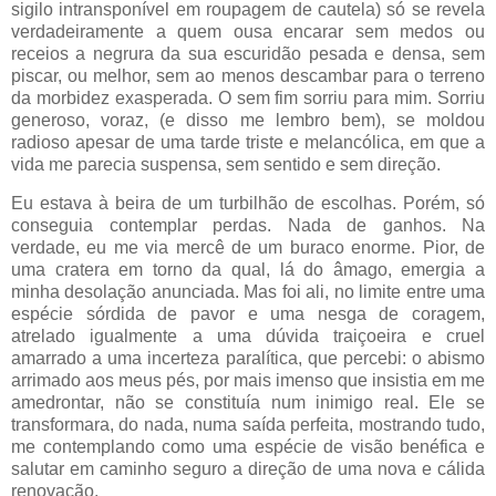
sigilo intransponível em roupagem de cautela) só se revela
verdadeiramente a quem ousa encarar sem medos ou
receios a negrura da sua escuridão pesada e densa, sem
piscar, ou melhor, sem ao menos descambar para o terreno
da morbidez exasperada. O sem fim sorriu para mim. Sorriu
generoso, voraz, (e disso me lembro bem), se moldou
radioso apesar de uma tarde triste e melancólica, em que a
vida me parecia suspensa, sem sentido e sem direção.
Eu estava à beira de um turbilhão de escolhas. Porém, só
conseguia contemplar perdas. Nada de ganhos. Na
verdade, eu me via mercê de um buraco enorme. Pior, de
uma cratera em torno da qual, lá do âmago, emergia a
minha desolação anunciada. Mas foi ali, no limite entre uma
espécie sórdida de pavor e uma nesga de coragem,
atrelado igualmente a uma dúvida traiçoeira e cruel
amarrado a uma incerteza paralítica, que percebi: o abismo
arrimado aos meus pés, por mais imenso que insistia em me
amedrontar, não se constituía num inimigo real. Ele se
transformara, do nada, numa saída perfeita, mostrando tudo,
me contemplando como uma espécie de visão benéfica e
salutar em caminho seguro a direção de uma nova e cálida
renovação.