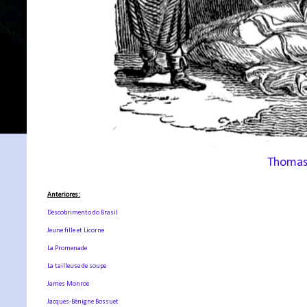
Thomas
Anteriores:
Descobrimento do Brasil
Jeune fille et Licorne
La Promenade
La tailleuse de soupe
James Monroe
Jacques-Bénigne Bossuet