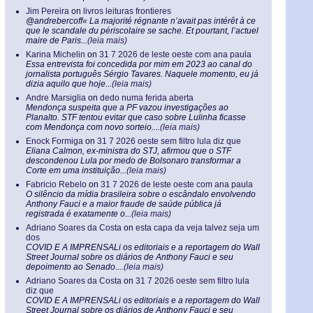
Jim Pereira
on
livros leituras frontieres
@andrebercoff« La majorité régnante n’avait pas intérêt à ce
que le scandale du périscolaire se sache. Et pourtant, l’actuel
maire de Paris...
(leia mais)
Karina Michelin
on
31 7 2026 de leste oeste com ana paula
Essa entrevista foi concedida por mim em 2023 ao canal do
jornalista português Sérgio Tavares. Naquele momento, eu já
dizia aquilo que hoje...
(leia mais)
Andre Marsiglia
on
dedo numa ferida aberta
Mendonça suspeita que a PF vazou investigações ao
Planalto. STF tentou evitar que caso sobre Lulinha ficasse
com Mendonça com novo sorteio....
(leia mais)
Enock Formiga
on
31 7 2026 oeste sem filtro lula diz que
Eliana Calmon, ex-ministra do STJ, afirmou que o STF
descondenou Lula por medo de Bolsonaro transformar a
Corte em uma instituição...
(leia mais)
Fabricio Rebelo
on
31 7 2026 de leste oeste com ana paula
O silêncio da mídia brasileira sobre o escândalo envolvendo
Anthony Fauci e a maior fraude de saúde pública já
registrada é exatamente o...
(leia mais)
Adriano Soares da Costa
on
esta capa da veja talvez seja um
dos
COVID E A IMPRENSALi os editoriais e a reportagem do Wall
Street Journal sobre os diários de Anthony Fauci e seu
depoimento ao Senado....
(leia mais)
Adriano Soares da Costa
on
31 7 2026 oeste sem filtro lula
diz que
COVID E A IMPRENSALi os editoriais e a reportagem do Wall
Street Journal sobre os diários de Anthony Fauci e seu