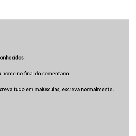
onhecidos.
u nome no final do comentário.
escreva tudo em maiúsculas, escreva normalmente.