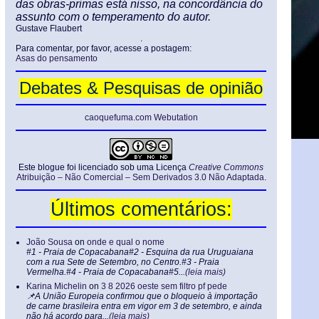
das obras-primas está nisso, na concordância do
assunto com o temperamento do autor.
Gustave Flaubert
.
Para comentar, por favor, acesse a postagem:
Asas do pensamento
Debates & Pesquisas de opinião
caoquefuma.com Webutation
Este blogue foi licenciado sob uma Licença
Creative Commons
Atribuição – Não Comercial – Sem Derivados 3.0 Não Adaptada
.
Últimos comentários:
João Sousa
on
onde e qual o nome
#1 - Praia de Copacabana#2 - Esquina da rua Uruguaiana
com a rua Sete de Setembro, no Centro.#3 - Praia
Vermelha.#4 - Praia de Copacabana#5...
(leia mais)
Karina Michelin
on
3 8 2026 oeste sem filtro pf pede
📌A União Europeia confirmou que o bloqueio à importação
de carne brasileira entra em vigor em 3 de setembro, e ainda
não há acordo para...
(leia mais)