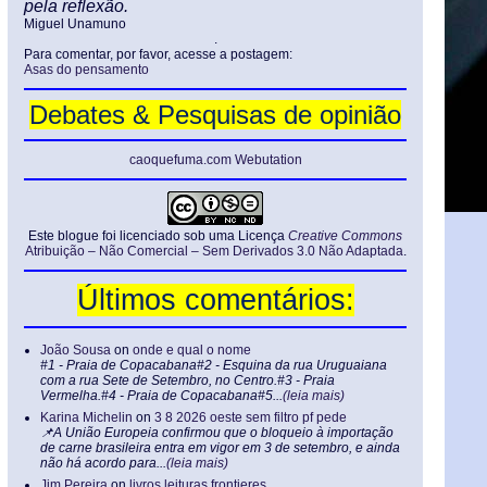
pela reflexão.
Miguel Unamuno
.
Para comentar, por favor, acesse a postagem:
Asas do pensamento
Debates & Pesquisas de opinião
caoquefuma.com Webutation
Este blogue foi licenciado sob uma Licença
Creative Commons
Atribuição – Não Comercial – Sem Derivados 3.0 Não Adaptada
.
Últimos comentários:
João Sousa
on
onde e qual o nome
#1 - Praia de Copacabana#2 - Esquina da rua Uruguaiana
com a rua Sete de Setembro, no Centro.#3 - Praia
Vermelha.#4 - Praia de Copacabana#5...
(leia mais)
Karina Michelin
on
3 8 2026 oeste sem filtro pf pede
📌A União Europeia confirmou que o bloqueio à importação
de carne brasileira entra em vigor em 3 de setembro, e ainda
não há acordo para...
(leia mais)
Jim Pereira
on
livros leituras frontieres