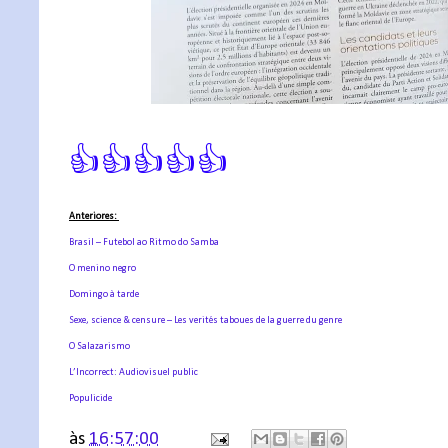
👍👍👍👍👍
Anteriores:
Brasil – Futebol ao Ritmo do Samba
O menino negro
Domingo à tarde
Sexe, science & censure – Les verités taboues de la guerre du genre
O Salazarismo
L’Incorrect: Audiovisuel public
Populicide
às
16:57:00