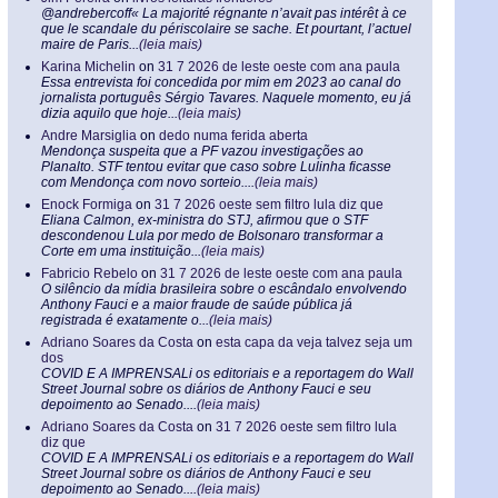
@andrebercoff« La majorité régnante n’avait pas intérêt à ce
que le scandale du périscolaire se sache. Et pourtant, l’actuel
maire de Paris...
(leia mais)
Karina Michelin
on
31 7 2026 de leste oeste com ana paula
Essa entrevista foi concedida por mim em 2023 ao canal do
jornalista português Sérgio Tavares. Naquele momento, eu já
dizia aquilo que hoje...
(leia mais)
Andre Marsiglia
on
dedo numa ferida aberta
Mendonça suspeita que a PF vazou investigações ao
Planalto. STF tentou evitar que caso sobre Lulinha ficasse
com Mendonça com novo sorteio....
(leia mais)
Enock Formiga
on
31 7 2026 oeste sem filtro lula diz que
Eliana Calmon, ex-ministra do STJ, afirmou que o STF
descondenou Lula por medo de Bolsonaro transformar a
Corte em uma instituição...
(leia mais)
Fabricio Rebelo
on
31 7 2026 de leste oeste com ana paula
O silêncio da mídia brasileira sobre o escândalo envolvendo
Anthony Fauci e a maior fraude de saúde pública já
registrada é exatamente o...
(leia mais)
Adriano Soares da Costa
on
esta capa da veja talvez seja um
dos
COVID E A IMPRENSALi os editoriais e a reportagem do Wall
Street Journal sobre os diários de Anthony Fauci e seu
depoimento ao Senado....
(leia mais)
Adriano Soares da Costa
on
31 7 2026 oeste sem filtro lula
diz que
COVID E A IMPRENSALi os editoriais e a reportagem do Wall
Street Journal sobre os diários de Anthony Fauci e seu
depoimento ao Senado....
(leia mais)