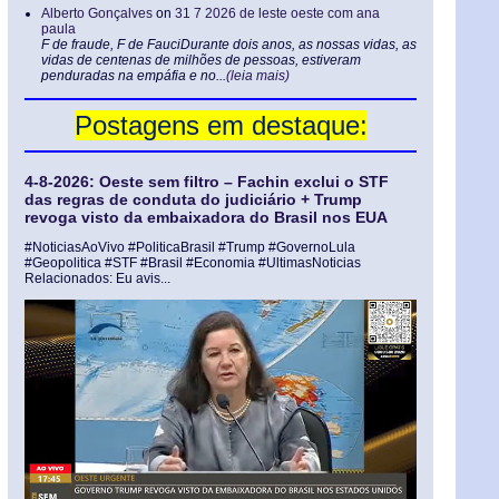
Alberto Gonçalves
on
31 7 2026 de leste oeste com ana
paula
F de fraude, F de FauciDurante dois anos, as nossas vidas, as
vidas de centenas de milhões de pessoas, estiveram
penduradas na empáfia e no...
(leia mais)
Postagens em destaque:
4-8-2026: Oeste sem filtro – Fachin exclui o STF
das regras de conduta do judiciário + Trump
revoga visto da embaixadora do Brasil nos EUA
#NoticiasAoVivo #PoliticaBrasil #Trump #GovernoLula
#Geopolitica #STF #Brasil #Economia #UltimasNoticias
Relacionados: Eu avis...