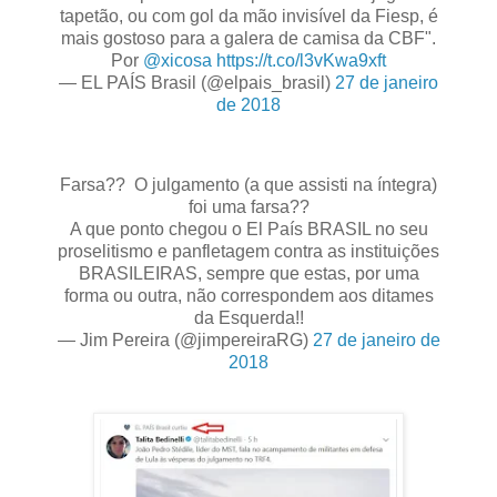
tapetão, ou com gol da mão invisível da Fiesp, é
mais gostoso para a galera de camisa da CBF".
Por
@xicosa
https://t.co/l3vKwa9xft
— EL PAÍS Brasil (@elpais_brasil)
27 de janeiro
de 2018
Farsa?? O julgamento (a que assisti na íntegra)
foi uma farsa??
A que ponto chegou o El País BRASIL no seu
proselitismo e panfletagem contra as instituições
BRASILEIRAS, sempre que estas, por uma
forma ou outra, não correspondem aos ditames
da Esquerda!!
— Jim Pereira (@jimpereiraRG)
27 de janeiro de
2018