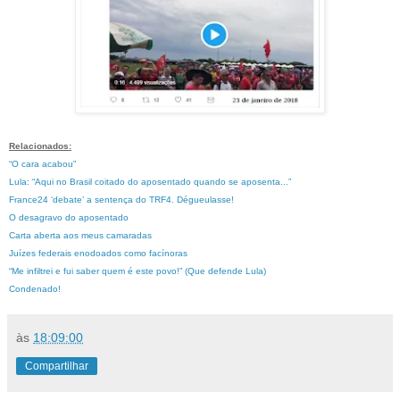
Relacionados:
“O cara acabou”
Lula: “Aqui no Brasil coitado do aposentado quando se aposenta...”
France24 ‘debate’ a sentença do TRF4. Dégueulasse!
O desagravo do aposentado
Carta aberta aos meus camaradas
Juízes federais enodoados como facínoras
“Me infiltrei e fui saber quem é este povo!” (Que defende Lula)
Condenado!
às
18:09:00
Compartilhar