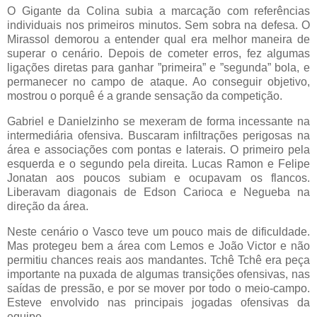
O Gigante da Colina subia a marcação com referências
individuais nos primeiros minutos. Sem sobra na defesa. O
Mirassol demorou a entender qual era melhor maneira de
superar o cenário. Depois de cometer erros, fez algumas
ligações diretas para ganhar ”primeira” e ”segunda” bola, e
permanecer no campo de ataque. Ao conseguir objetivo,
mostrou o porquê é a grande sensação da competição.
Gabriel e Danielzinho se mexeram de forma incessante na
intermediária ofensiva. Buscaram infiltrações perigosas na
área e associações com pontas e laterais. O primeiro pela
esquerda e o segundo pela direita. Lucas Ramon e Felipe
Jonatan aos poucos subiam e ocupavam os flancos.
Liberavam diagonais de Edson Carioca e Negueba na
direção da área.
Neste cenário o Vasco teve um pouco mais de dificuldade.
Mas protegeu bem a área com Lemos e João Victor e não
permitiu chances reais aos mandantes. Tchê Tchê era peça
importante na puxada de algumas transições ofensivas, nas
saídas de pressão, e por se mover por todo o meio-campo.
Esteve envolvido nas principais jogadas ofensivas da
equipe.