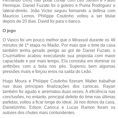
Fernando Diniz não pôde contar com Léo Jardim e Paulo
Henrique. Daniel Fuzato foi o goleiro e Puma Rodriguez o
lateral-direito. João Victor seguiu formando a defesa com
Maurício Lemos. Philippe Coutinho voltou a ser titular
depois de 20 dias. David foi para o banco.
O jogo
O Vasco foi um pouco melhor que o Mirassol durante os 46
minutos de 1ª etapa no Maião. Por mais que o time da casa
também tenha gerado perigo ao gol de Daniel Fuzato, o
Cruzmaltino acabou executando sua proposta com maior
capacidade e por mais tempo. Ela consistia em dominar os
anfitriões com a bola nos pés. Superou bem algumas
pressões rivais e forçou erros na saída do Leão.
Hugo Moura e Philippe Coutinho fizeram Walter trabalhar
nas duas principais finalizações dos cariocas. Rayan
também foi agudo e arrematou duas vezes. A eficiência nas
conclusões, no entanto, principal defeito do time nas últimas
partidas, voltou a ficar longe do ideal. Já nos donos da casa,
Danielzinho, Edson Carioca e Lucas Ramon foram os
autores dos chutes mais contundentes.