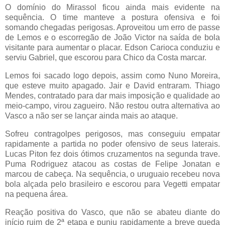
O domínio do Mirassol ficou ainda mais evidente na
sequência. O time manteve a postura ofensiva e foi
somando chegadas perigosas. Aproveitou um erro de passe
de Lemos e o escorregão de João Victor na saída de bola
visitante para aumentar o placar. Edson Carioca conduziu e
serviu Gabriel, que escorou para Chico da Costa marcar.
Lemos foi sacado logo depois, assim como Nuno Moreira,
que esteve muito apagado. Jair e David entraram. Thiago
Mendes, contratado para dar mais imposição e qualidade ao
meio-campo, virou zagueiro. Não restou outra alternativa ao
Vasco a não ser se lançar ainda mais ao ataque.
Sofreu contragolpes perigosos, mas conseguiu empatar
rapidamente a partida no poder ofensivo de seus laterais.
Lucas Piton fez dois ótimos cruzamentos na segunda trave.
Puma Rodriguez atacou as costas de Felipe Jonatan e
marcou de cabeça. Na sequência, o uruguaio recebeu nova
bola alçada pelo brasileiro e escorou para Vegetti empatar
na pequena área.
Reação positiva do Vasco, que não se abateu diante do
início ruim de 2ª etapa e puniu rapidamente a breve queda