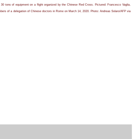
 30 tons of equipment on a flight organized by the Chinese Red Cross. Pictured: Francesco Vaglia,
members of a delegation of Chinese doctors in Rome on March 14, 2020.
Photo: Andreas Solaro/AFP via