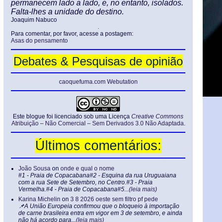
permanecem lado a lado, e, no entanto, isolados.
Falta-lhes a unidade do destino.
Joaquim Nabuco
.
Para comentar, por favor, acesse a postagem:
Asas do pensamento
Debates & Pesquisas de opinião
caoquefuma.com Webutation
Este blogue foi licenciado sob uma Licença
Creative Commons
Atribuição – Não Comercial – Sem Derivados 3.0 Não Adaptada
.
Últimos comentários:
João Sousa
on
onde e qual o nome
#1 - Praia de Copacabana#2 - Esquina da rua Uruguaiana
com a rua Sete de Setembro, no Centro.#3 - Praia
Vermelha.#4 - Praia de Copacabana#5...
(leia mais)
Karina Michelin
on
3 8 2026 oeste sem filtro pf pede
📌A União Europeia confirmou que o bloqueio à importação
de carne brasileira entra em vigor em 3 de setembro, e ainda
não há acordo para...
(leia mais)