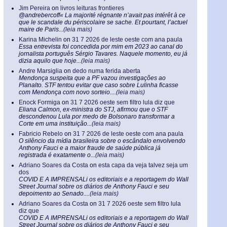
Jim Pereira
on
livros leituras frontieres
@andrebercoff« La majorité régnante n’avait pas intérêt à ce
que le scandale du périscolaire se sache. Et pourtant, l’actuel
maire de Paris...
(leia mais)
Karina Michelin
on
31 7 2026 de leste oeste com ana paula
Essa entrevista foi concedida por mim em 2023 ao canal do
jornalista português Sérgio Tavares. Naquele momento, eu já
dizia aquilo que hoje...
(leia mais)
Andre Marsiglia
on
dedo numa ferida aberta
Mendonça suspeita que a PF vazou investigações ao
Planalto. STF tentou evitar que caso sobre Lulinha ficasse
com Mendonça com novo sorteio....
(leia mais)
Enock Formiga
on
31 7 2026 oeste sem filtro lula diz que
Eliana Calmon, ex-ministra do STJ, afirmou que o STF
descondenou Lula por medo de Bolsonaro transformar a
Corte em uma instituição...
(leia mais)
Fabricio Rebelo
on
31 7 2026 de leste oeste com ana paula
O silêncio da mídia brasileira sobre o escândalo envolvendo
Anthony Fauci e a maior fraude de saúde pública já
registrada é exatamente o...
(leia mais)
Adriano Soares da Costa
on
esta capa da veja talvez seja um
dos
COVID E A IMPRENSALi os editoriais e a reportagem do Wall
Street Journal sobre os diários de Anthony Fauci e seu
depoimento ao Senado....
(leia mais)
Adriano Soares da Costa
on
31 7 2026 oeste sem filtro lula
diz que
COVID E A IMPRENSALi os editoriais e a reportagem do Wall
Street Journal sobre os diários de Anthony Fauci e seu