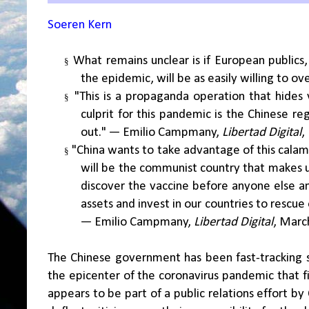
Soeren Kern
What remains unclear is if European publics,
§
the epidemic, will be as easily willing to ov
"This is a propaganda operation that hides v
§
culprit for this pandemic is the Chinese re
out." — Emilio Campmany,
Libertad Digital
,
"China wants to take advantage of this calami
§
will be the communist country that makes us
discover the vaccine before anyone else and
assets and invest in our countries to rescue 
— Emilio Campmany,
Libertad Digital
, Marc
The Chinese government has been fast-tracking 
the epicenter of the coronavirus pandemic that f
appears to be part of a public relations effort b