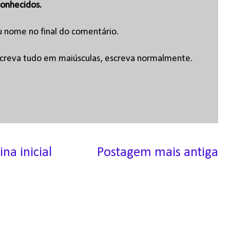
onhecidos.
u nome no final do comentário.
escreva tudo em maiúsculas, escreva normalmente.
ina inicial
Postagem mais antiga