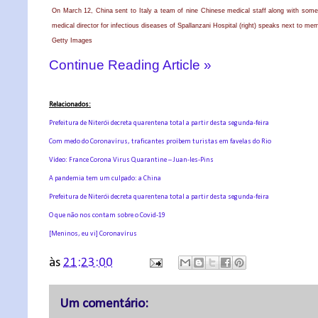
On March 12, China sent to Italy a team of nine Chinese medical staff along with some
medical director for infectious diseases of Spallanzani Hospital (right) speaks next to 
Getty Images
Continue Reading Article »
Relacionados:
Prefeitura de Niterói decreta quarentena total a partir desta segunda-feira
Com medo do Coronavírus, traficantes proíbem turistas em favelas do Rio
Vídeo: France Corona Virus Quarantine – Juan-les-Pins
A pandemia tem um culpado: a China
Prefeitura de Niterói decreta quarentena total a partir desta segunda-feira
O que não nos contam sobre o Covid-19
[Meninos, eu vi] Coronavírus
às
21:23:00
Um comentário: