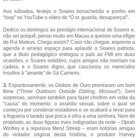
Aos sábados, festejo o Soares bonacheirão e ponho em
“loop” no YouTube o vídeo do “Ó sr. guarda, desapareça!”.
Dedico os domingos ao prestígio internacional de Soares e,
não sei porquê, penso muito em Macau e queimo uma efígie
de Rui Mateus. Chega assim? Caso não chegue, espremo a
agenda e arranjo espaço para aplaudir o Soares patriota,
que a título pedagógico entregou o país ao FMI em duas
ocasiões, o Soares solidário, cujos amigos não morriam na
cadeia, e o Soares digno, que caucionou os merecidos
insultos à “amante” de Sá Carneiro.
3.
Espantosamente, os Globos de Ouro premiaram um bom
filme (“
Three Outdoors Outside Ebbing, Missouri
”). Sem
surpresas, serviram também para fazer chinfrim em volta da
“causa” do momento: o assédio sexual, sobre o qual se
começou por condenar violadores e se acabará a levar para
a fogueira o tarado que pisca o olho a uma senhora. Nem de
propósito, as duas figuras mais indignadas da noite – Oprah
Winfrey e a repulsiva Meryl Streep – eram notórias amigas
do violador original desta história, o produtor Harvey