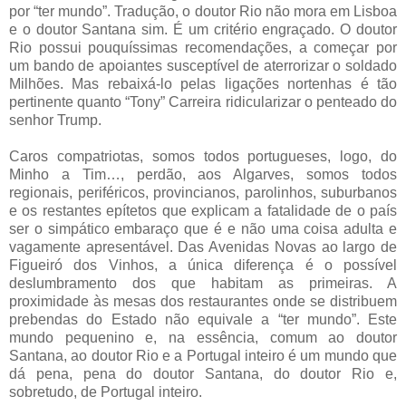
por “ter mundo”. Tradução, o doutor Rio não mora em Lisboa
e o doutor Santana sim. É um critério engraçado. O doutor
Rio possui pouquíssimas recomendações, a começar por
um bando de apoiantes susceptível de aterrorizar o soldado
Milhões. Mas rebaixá-lo pelas ligações nortenhas é tão
pertinente quanto “Tony” Carreira ridicularizar o penteado do
senhor Trump.
Caros compatriotas, somos todos portugueses, logo, do
Minho a Tim…, perdão, aos Algarves, somos todos
regionais, periféricos, provincianos, parolinhos, suburbanos
e os restantes epítetos que explicam a fatalidade de o país
ser o simpático embaraço que é e não uma coisa adulta e
vagamente apresentável. Das Avenidas Novas ao largo de
Figueiró dos Vinhos, a única diferença é o possível
deslumbramento dos que habitam as primeiras. A
proximidade às mesas dos restaurantes onde se distribuem
prebendas do Estado não equivale a “ter mundo”. Este
mundo pequenino e, na essência, comum ao doutor
Santana, ao doutor Rio e a Portugal inteiro é um mundo que
dá pena, pena do doutor Santana, do doutor Rio e,
sobretudo, de Portugal inteiro.