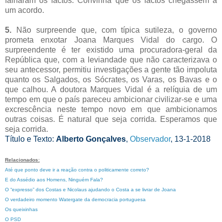
falharam os factos. Convinha que os factos chegassem a
um acordo.
5.
Não surpreende que, com típica sutileza, o governo
prometa enxotar Joana Marques Vidal do cargo. O
surpreendente é ter existido uma procuradora-geral da
República que, com a leviandade que não caracterizava o
seu antecessor, permitiu investigações a gente tão impoluta
quanto os Salgados, os Sócrates, os Varas, os Bavas e o
que calhou. A doutora Marques Vidal é a relíquia de um
tempo em que o país pareceu ambicionar civilizar-se e uma
excrescência neste tempo novo em que ambicionamos
outras coisas. É natural que seja corrida. Esperamos que
seja corrida.
Título e Texto:
Alberto Gonçalves
,
Observador
, 13-1-2018
Relacionados:
Até que ponto deve ir a reação contra o politicamente correto?
E do Assédio aos Homens, Ninguém Fala?
O “expresso” dos Costas e Nicolaus ajudando o Costa a se livrar de Joana
O verdadeiro momento Watergate da democracia portuguesa
Os queixinhas
O PSD