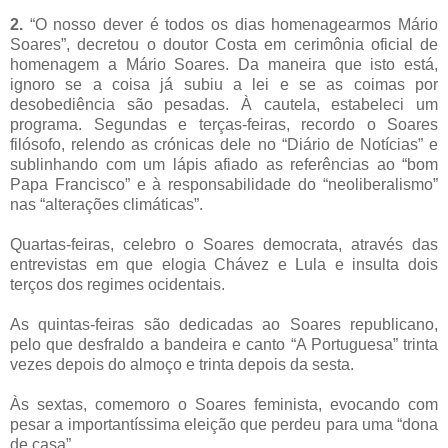
2.
“O nosso dever é todos os dias homenagearmos Mário
Soares”, decretou o doutor Costa em cerimônia oficial de
homenagem a Mário Soares. Da maneira que isto está,
ignoro se a coisa já subiu a lei e se as coimas por
desobediência são pesadas. À cautela, estabeleci um
programa. Segundas e terças-feiras, recordo o Soares
filósofo, relendo as crónicas dele no “Diário de Notícias” e
sublinhando com um lápis afiado as referências ao “bom
Papa Francisco” e à responsabilidade do “neoliberalismo”
nas “alterações climáticas”.
Quartas-feiras, celebro o Soares democrata, através das
entrevistas em que elogia Chávez e Lula e insulta dois
terços dos regimes ocidentais.
As quintas-feiras são dedicadas ao Soares republicano,
pelo que desfraldo a bandeira e canto “A Portuguesa” trinta
vezes depois do almoço e trinta depois da sesta.
Às sextas, comemoro o Soares feminista, evocando com
pesar a importantíssima eleição que perdeu para uma “dona
de casa”.