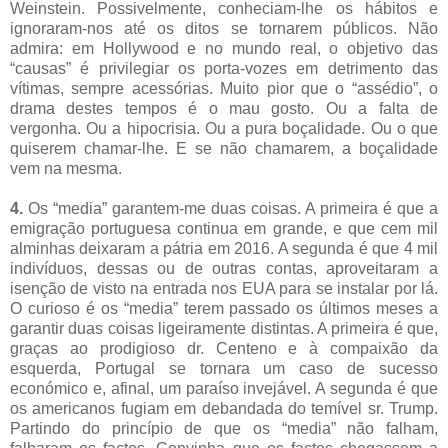
Weinstein. Possivelmente, conheciam-lhe os hábitos e
ignoraram-nos até os ditos se tornarem públicos. Não
admira: em Hollywood e no mundo real, o objetivo das
“causas” é privilegiar os porta-vozes em detrimento das
vítimas, sempre acessórias. Muito pior que o “assédio”, o
drama destes tempos é o mau gosto. Ou a falta de
vergonha. Ou a hipocrisia. Ou a pura boçalidade. Ou o que
quiserem chamar-lhe. E se não chamarem, a boçalidade
vem na mesma.
4.
Os “media” garantem-me duas coisas. A primeira é que a
emigração portuguesa continua em grande, e que cem mil
alminhas deixaram a pátria em 2016. A segunda é que 4 mil
indivíduos, dessas ou de outras contas, aproveitaram a
isenção de visto na entrada nos EUA para se instalar por lá.
O curioso é os “media” terem passado os últimos meses a
garantir duas coisas ligeiramente distintas. A primeira é que,
graças ao prodigioso dr. Centeno e à compaixão da
esquerda, Portugal se tornara um caso de sucesso
económico e, afinal, um paraíso invejável. A segunda é que
os americanos fugiam em debandada do temível sr. Trump.
Partindo do princípio de que os “media” não falham,