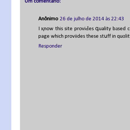
Um comentário:
Anônimo
26 de julho de 2014 às 22:43
I қnow this site proviԀes գuality bаsed 
page which proviides these stսff in quɑli
Responder