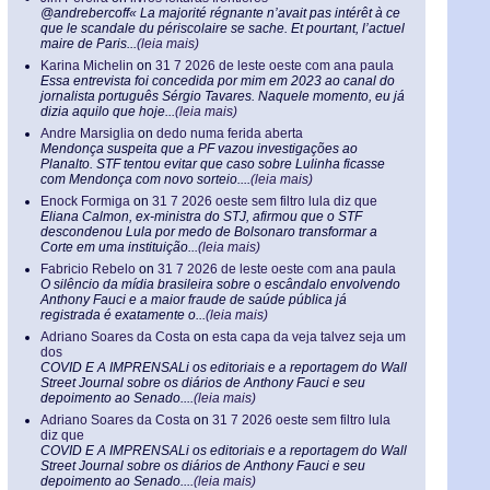
@andrebercoff« La majorité régnante n’avait pas intérêt à ce
que le scandale du périscolaire se sache. Et pourtant, l’actuel
maire de Paris...
(leia mais)
Karina Michelin
on
31 7 2026 de leste oeste com ana paula
Essa entrevista foi concedida por mim em 2023 ao canal do
jornalista português Sérgio Tavares. Naquele momento, eu já
dizia aquilo que hoje...
(leia mais)
Andre Marsiglia
on
dedo numa ferida aberta
Mendonça suspeita que a PF vazou investigações ao
Planalto. STF tentou evitar que caso sobre Lulinha ficasse
com Mendonça com novo sorteio....
(leia mais)
Enock Formiga
on
31 7 2026 oeste sem filtro lula diz que
Eliana Calmon, ex-ministra do STJ, afirmou que o STF
descondenou Lula por medo de Bolsonaro transformar a
Corte em uma instituição...
(leia mais)
Fabricio Rebelo
on
31 7 2026 de leste oeste com ana paula
O silêncio da mídia brasileira sobre o escândalo envolvendo
Anthony Fauci e a maior fraude de saúde pública já
registrada é exatamente o...
(leia mais)
Adriano Soares da Costa
on
esta capa da veja talvez seja um
dos
COVID E A IMPRENSALi os editoriais e a reportagem do Wall
Street Journal sobre os diários de Anthony Fauci e seu
depoimento ao Senado....
(leia mais)
Adriano Soares da Costa
on
31 7 2026 oeste sem filtro lula
diz que
COVID E A IMPRENSALi os editoriais e a reportagem do Wall
Street Journal sobre os diários de Anthony Fauci e seu
depoimento ao Senado....
(leia mais)