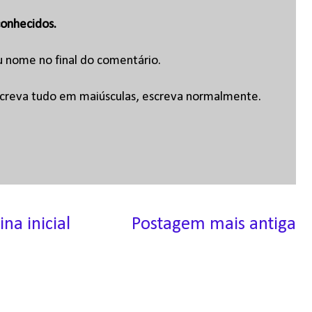
onhecidos.
u nome no final do comentário.
escreva tudo em maiúsculas, escreva normalmente.
ina inicial
Postagem mais antiga