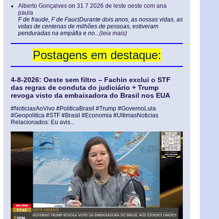
Alberto Gonçalves
on
31 7 2026 de leste oeste com ana
paula
F de fraude, F de FauciDurante dois anos, as nossas vidas, as
vidas de centenas de milhões de pessoas, estiveram
penduradas na empáfia e no...
(leia mais)
Postagens em destaque:
4-8-2026: Oeste sem filtro – Fachin exclui o STF
das regras de conduta do judiciário + Trump
revoga visto da embaixadora do Brasil nos EUA
#NoticiasAoVivo #PoliticaBrasil #Trump #GovernoLula
#Geopolitica #STF #Brasil #Economia #UltimasNoticias
Relacionados: Eu avis...