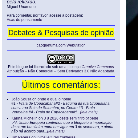
pela reflexão.
Miguel Unamuno
.
Para comentar, por favor, acesse a postagem:
Asas do pensamento
Debates & Pesquisas de opinião
caoquefuma.com Webutation
Este blogue foi licenciado sob uma Licença
Creative Commons
Atribuição – Não Comercial – Sem Derivados 3.0 Não Adaptada
.
Últimos comentários:
João Sousa
on
onde e qual o nome
#1 - Praia de Copacabana#2 - Esquina da rua Uruguaiana
com a rua Sete de Setembro, no Centro.#3 - Praia
Vermelha.#4 - Praia de Copacabana#5...
(leia mais)
Karina Michelin
on
3 8 2026 oeste sem filtro pf pede
📌A União Europeia confirmou que o bloqueio à importação
de carne brasileira entra em vigor em 3 de setembro, e ainda
não há acordo para...
(leia mais)
Jim Pereira
on
livros leituras frontieres