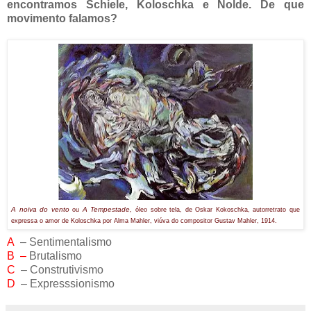
encontramos Schiele, Koloschka e Nolde. De que
movimento falamos?
A noiva do vento
A Tempestade,
ou
óleo sobre tela, de Oskar Kokoschka, autorretrato que
expressa o amor de Koloschka por Alma Mahler, viúva do compositor Gustav Mahler, 1914.
A
– Sentimentalismo
B –
Brutalismo
C
– Construtivismo
D
– Expresssionismo