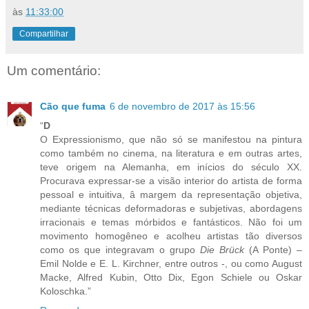
às
11:33:00
Compartilhar
Um comentário:
Cão que fuma
6 de novembro de 2017 às 15:56
“
D
O Expressionismo, que não só se manifestou na pintura
como também no cinema, na literatura e em outras artes,
teve origem na Alemanha, em inícios do século XX.
Procurava expressar-se a visão interior do artista de forma
pessoal e intuitiva, â margem da representação objetiva,
mediante técnicas deformadoras e subjetivas, abordagens
irracionais e temas mórbidos e fantásticos. Não foi um
movimento homogêneo e acolheu artistas tão diversos
como os que integravam o grupo
Die Brück
(A Ponte) –
Emil Nolde e E. L. Kirchner, entre outros -, ou como August
Macke, Alfred Kubin, Otto Dix, Egon Schiele ou Oskar
Koloschka.”