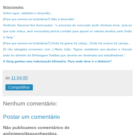
Relacionados:
Sobre egos, vaidades e desunião...
[Para que servem as borboletas?] Não à desunião!
Sindicato Nacional dos Aeronautas: "o processo de execução pode demorar anos, pois,ao
que tudo indica, será necessária perícia contábil para apurar os valores devidos pela União
à Varig."
[Para que servem as borboletas?] Onde há grana há cobiça...Onde há urubus há carniça...
[O cão tabagista conversou com...] Maria João: “Agora, assistimos aos abutres e chacais
atrás do dinheiro da Defasagem Tarifária que deveria ser destinada aos trabalhadores.”
A Varig ganhou uma indenização bilionária. Para onde deve ir o dinheiro?
às
11:04:00
Compartilhar
Nenhum comentário:
Postar um comentário
Não publicamos comentários de
anônimos/desconhecidos.