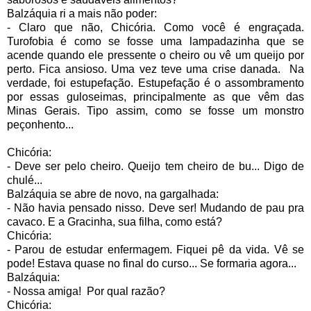
Balzáquia ri a mais não poder:
- Claro que não, Chicória. Como você é engraçada.
Turofobia é como se fosse uma lampadazinha que se
acende quando ele pressente o cheiro ou vê um queijo por
perto. Fica ansioso. Uma vez teve uma crise danada.
Na
verdade, foi estupefação. Estupefação é o assombramento
por essas guloseimas, principalmente as que vêm das
Minas Gerais. Tipo assim, como se fosse um monstro
peçonhento...
Chicória:
- Deve ser pelo cheiro. Queijo tem cheiro de bu... Digo de
chulé...
Balzáquia se abre de novo, na gargalhada:
- Não havia pensado nisso. Deve ser! Mudando de pau pra
cavaco. E a Gracinha, sua filha, como está?
Chicória:
- Parou de estudar enfermagem. Fiquei pê da vida. Vê se
pode! Estava quase no final do curso... Se formaria agora...
Balzáquia:
- Nossa amiga!
Por qual razão?
Chicória: