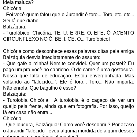
ideia maluca?
Chicória:
- Foi você quem falou que o Jurandir é toro... Toro, etc. etc...
Sei lá que diabo...
Balzáquia:
- Turofóbico, Chicória. TE, U, ERRE, O, EFE, Ó, ACENTO
CIRCUNFLEXO NO Ó, BE, I, CE, O... Turofóbico!
Chicória como desconhece essas palavras ditas pela amiga
Balzáquia desvia imediatamente do assunto:
- Que gafe a minha! Nem te convidei. Quer um pastel? Eu
pago um pra você no capricho. O de carne é uma gostosura.
Nossa que falta de educação. Estou envergonhada. Mas
voltando ao “falecido...”. Ele é toro... Toro... Não importa.
Não enrola. Que bagulho é esse?
Balzáquia:
- Turofobia Chicória.
A turofobia é o cagaço de ver um
queijo pela frente, ainda que em fotografia. Por isso, queijo
lá em casa não entra...
Chicória:
- Que loucura, Balzáquia! Como você descobriu? Por acaso
o Jurandir “falecido” levou alguma mordida de algum desses
saborosos e saudáveis alimentos?