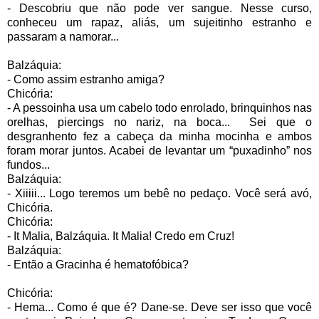
- Descobriu que não pode ver sangue. Nesse curso,
conheceu um rapaz, aliás, um sujeitinho estranho e
passaram a namorar...
Balzáquia:
- Como assim estranho amiga?
Chicória:
- A pessoinha usa um cabelo todo enrolado, brinquinhos nas
orelhas, piercings no nariz, na boca...
Sei que o
desgranhento fez a cabeça da minha mocinha e ambos
foram morar juntos. Acabei de levantar um “puxadinho” nos
fundos...
Balzáquia:
- Xiiiii... Logo teremos um bebê no pedaço. Você será avó,
Chicória.
Chicória:
- It Malia, Balzáquia. It Malia! Credo em Cruz!
Balzáquia:
- Então a Gracinha é hematofóbica?
Chicória:
- Hema... Como é que é? Dane-se. Deve ser isso que você