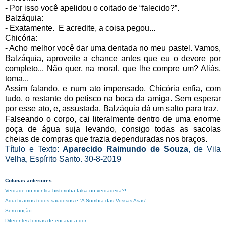
- Por isso você apelidou o coitado de “falecido?”.
Balzáquia:
- Exatamente.
E acredite, a coisa pegou...
Chicória:
- Acho melhor você dar uma dentada no meu pastel. Vamos,
Balzáquia, aproveite a chance antes que eu o devore por
completo... Não quer, na moral, que lhe compre um? Aliás,
toma...
Assim falando, e num ato impensado, Chicória enfia, com
tudo, o restante do petisco na boca da amiga. Sem esperar
por esse ato, e, assustada, Balzáquia dá um salto para traz.
Falseando o corpo, cai literalmente dentro de uma enorme
poça de água suja levando, consigo todas as sacolas
cheias de compras que trazia dependuradas nos braços.
Título e Texto:
Aparecido Raimundo de Souza
, de Vila
Velha, Espírito Santo. 30-8-2019
Colunas anteriores:
Verdade ou mentira historinha falsa ou verdadeira?!
Aqui ficamos todos saudosos e “A Sombra das Vossas Asas”
Sem noção
Diferentes formas de encarar a dor