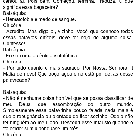
cantou ai. Pois bem. Começou, termina. Traduza. O que
significa essa bagaceira?
Balzáquia:
- Hematofobia é medo de sangue.
Chicória:
- Acredito. Mas diga ai, vizinha. Você que conhece todas
essas palavras difíceis, deve ter nojo de alguma coisa.
Confesse!
Balzáquia:
- Eu sou uma autêntica isolofóbica.
Chicória:
- Por tudo quanto é mais sagrado. Por Nossa Senhora! It
Malia de novo! Que troço agourento está por detrás desse
palavreado?
Balzáquia:
- Não é nenhuma coisa horrível que se possa classificar de
meu Deus, que assombração do outro mundo.
Simplesmente essa palavrinha pouco falada nada mais é
que a repugnância ou o enfado de ficar sozinha. Odeio não
ter ninguém ao meu lado. Descobri esse infausto quando o
“falecido” sumiu por quase um mês...
Chicória: