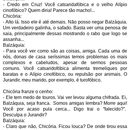
- Credo em Cruz! Você catsaridafóbica e o velho Alípio
cinofóbico? Quem diria! Parece tão macho!...
Chicória:
- Alto lá. Isso ele é até demais. Não posso negar Balzáquia.
Um verdadeiro galinha, o safado. Basta ver uma penosa de
saia, principalmente dessas mostrando o rabo que logo se
assanha...
Balzáquia:
- Para você ver como são as coisas, amiga. Cada uma de
nós, donas de casa seríssimas temos problemas os mais
complexos e cabeludos, apesar de sermos pessoas
comuns. Você catsaridofóbica alimenta tremeliques por
baratas e o Alípio cinofóbico, ou repulsão por animais. O
Jurandir, meu marido, por exemplo, é turofóbico.
Chicória franze o cenho:
- Ele tem medo de touros. Vai ver levou alguma chifrada. Ei,
Balzáquia, seja franca.
Somos amigas lembra? Morre aqui!
Você por acaso pula cerca... Digo trai o “falecido?”.
Desculpa o Jurandir?
Balzáquia:
- Claro que não, Chicória. Ficou louca? De onde tirou essa