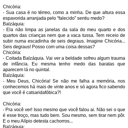
Chicória:
- Sua casa é no térreo, como a minha. De que altura essa
espavorida arranjada pelo “falecido” sentiu medo?
Balzáquia:
- Ela não limpa as janelas da sala do meu quarto e dos
quartos das crianças nem que a vaca tussa. Tem receio de
subir numa escadinha de seis degraus. Imagine Chicória...
Seis degraus! Posso com uma coisa dessas?
Chicória:
- Coitada Balzáquia. Vai ver a beldade sofreu algum trauma
de infância. Eu mesma tenho medo das baratas que
aparecem lá no quintal.
Balzáquia:
- Meu Deus, Chicória! Se não me falha a memória, nos
conhecemos há mais de vinte anos e só agora fico sabendo
que você é catsaridafóbica?!
Chicória:
- Pra você ver! Isso mesmo que você falou ai. Não sei o que
é esse troço, mas tudo bem. Sou mesmo, sem tirar nem pôr.
E o meu Alípio detesta cachorros...
Balzáquia: