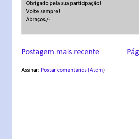
Obrigado pela sua participação!
Volte sempre!
Abraços./-
Postagem mais recente
Pág
Assinar:
Postar comentários (Atom)