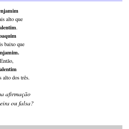
enjamim
is alto que
alentim
.
oaquim
s baixo que
njamim.
Então,
alentim
 alto dos três.
ma afirmação
eira ou falsa?