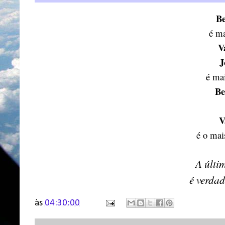
B
é ma
V
J
é mai
Be
V
é o mais
A últi
é verdad
às
04:30:00