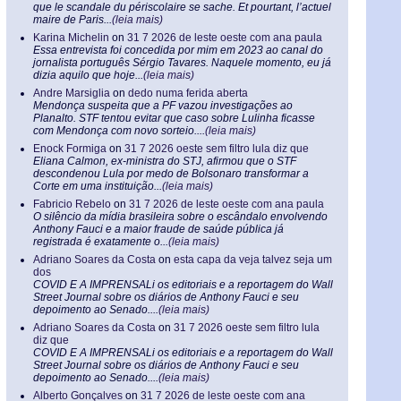
que le scandale du périscolaire se sache. Et pourtant, l’actuel
maire de Paris...
(leia mais)
Karina Michelin
on
31 7 2026 de leste oeste com ana paula
Essa entrevista foi concedida por mim em 2023 ao canal do
jornalista português Sérgio Tavares. Naquele momento, eu já
dizia aquilo que hoje...
(leia mais)
Andre Marsiglia
on
dedo numa ferida aberta
Mendonça suspeita que a PF vazou investigações ao
Planalto. STF tentou evitar que caso sobre Lulinha ficasse
com Mendonça com novo sorteio....
(leia mais)
Enock Formiga
on
31 7 2026 oeste sem filtro lula diz que
Eliana Calmon, ex-ministra do STJ, afirmou que o STF
descondenou Lula por medo de Bolsonaro transformar a
Corte em uma instituição...
(leia mais)
Fabricio Rebelo
on
31 7 2026 de leste oeste com ana paula
O silêncio da mídia brasileira sobre o escândalo envolvendo
Anthony Fauci e a maior fraude de saúde pública já
registrada é exatamente o...
(leia mais)
Adriano Soares da Costa
on
esta capa da veja talvez seja um
dos
COVID E A IMPRENSALi os editoriais e a reportagem do Wall
Street Journal sobre os diários de Anthony Fauci e seu
depoimento ao Senado....
(leia mais)
Adriano Soares da Costa
on
31 7 2026 oeste sem filtro lula
diz que
COVID E A IMPRENSALi os editoriais e a reportagem do Wall
Street Journal sobre os diários de Anthony Fauci e seu
depoimento ao Senado....
(leia mais)
Alberto Gonçalves
on
31 7 2026 de leste oeste com ana