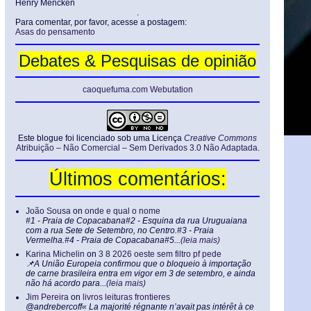
Henry Mencken
.
Para comentar, por favor, acesse a postagem:
Asas do pensamento
Debates & Pesquisas de opinião
caoquefuma.com Webutation
Este blogue foi licenciado sob uma Licença
Creative Commons
Atribuição – Não Comercial – Sem Derivados 3.0 Não Adaptada
.
Últimos comentários:
João Sousa
on
onde e qual o nome
#1 - Praia de Copacabana#2 - Esquina da rua Uruguaiana
com a rua Sete de Setembro, no Centro.#3 - Praia
Vermelha.#4 - Praia de Copacabana#5...
(leia mais)
Karina Michelin
on
3 8 2026 oeste sem filtro pf pede
📌A União Europeia confirmou que o bloqueio à importação
de carne brasileira entra em vigor em 3 de setembro, e ainda
não há acordo para...
(leia mais)
Jim Pereira
on
livros leituras frontieres
@andrebercoff« La majorité régnante n’avait pas intérêt à ce