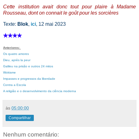
Cette institution avait donc tout pour plaire à Madame
Rousseau, dont on connait le goût pour les sorcières
Texte:
Blok
,
ici
, 12 mai 2023
✭✭✭✭
Anteriores:
Os quatro amores
Dieu, après la peur
Galileu na prisão e outros 24 mitos
Wokisme
Impasses e progressos da liberdade
Contra a Escola
A religião e o desenvolvimento da ciência moderna
às
05:00:00
Compartilhar
Nenhum comentário: