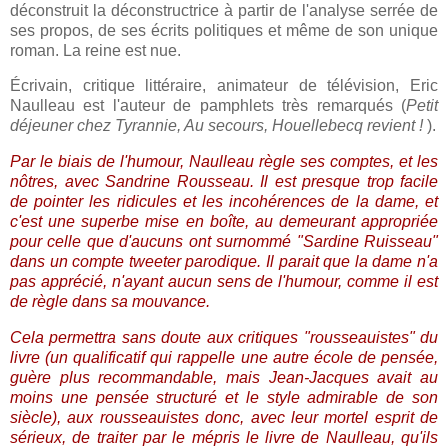
déconstruit la déconstructrice à partir de l'analyse serrée de
ses propos, de ses écrits politiques et même de son unique
roman. La reine est nue.
Écrivain, critique littéraire, animateur de télévision, Eric
Naulleau est l'auteur de pamphlets très remarqués (
Petit
déjeuner chez Tyrannie, Au secours, Houellebecq revient !
).
Par le biais de l'humour, Naulleau règle ses comptes, et les
nôtres, avec Sandrine Rousseau. Il est presque trop facile
de pointer les ridicules et les incohérences de la dame, et
c'est une superbe mise en boîte, au demeurant appropriée
pour celle que d'aucuns ont surnommé "Sardine Ruisseau"
dans un compte tweeter parodique. Il parait que la dame n'a
pas apprécié, n'ayant aucun sens de l'humour, comme il est
de règle dans sa mouvance.
Cela permettra sans doute aux critiques "rousseauistes" du
livre (un qualificatif qui rappelle une autre école de pensée,
guère plus recommandable, mais Jean-Jacques avait au
moins une pensée structuré et le style admirable de son
siècle), aux rousseauistes donc, avec leur mortel esprit de
sérieux, de traiter par le mépris le livre de Naulleau, qu'ils