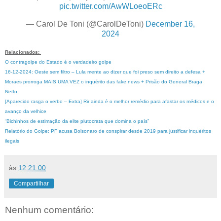
pic.twitter.com/AwWLoeoERc
— Carol De Toni (@CarolDeToni)
December 16,
2024
Relacionados:
O contragolpe do Estado é o verdadeiro golpe
16-12-2024: Oeste sem filtro – Lula mente ao dizer que foi preso sem direito a defesa +
Moraes prorroga MAIS UMA VEZ o inquérito das fake news + Prisão do General Braga
Netto
[Aparecido rasga o verbo – Extra] Rir ainda é o melhor remédio para afastar os médicos e o
avanço da velhice
“Bichinhos de estimação da elite plutocrata que domina o país”
Relatório do Golpe: PF acusa Bolsonaro de conspirar desde 2019 para justificar inquéritos
ilegais
às
12:21:00
Compartilhar
Nenhum comentário: