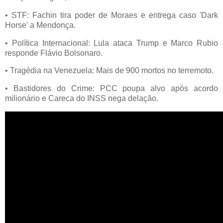
• STF: Fachin tira poder de Moraes e entrega caso 'Dark
Horse' a Mendonça.
• Política Internacional: Lula ataca Trump e Marco Rubio
responde Flávio Bolsonaro.
• Tragédia na Venezuela: Mais de 900 mortos no terremoto.
• Bastidores do Crime: PCC poupa alvo após acordo
milionário e Careca do INSS nega delação.