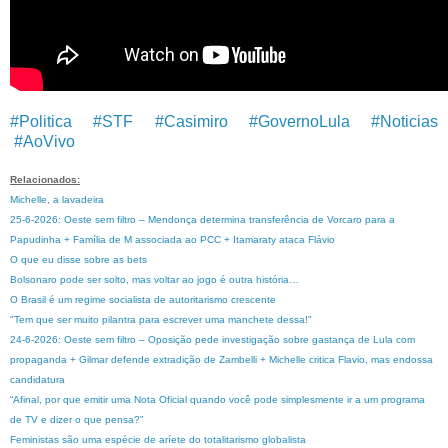
#Politica
#STF
#Casimiro
#GovernoLula
#Noticias
#AoVivo
Relacionados:
Michelle, a lavadeira
25-6-2026: Oeste sem filtro – Mendonça determina transferência de Vorcaro para a
Papudinha + Família de M associada ao PCC + Itamaraty ataca Flávio
O que eu disse sobre as bets
Bolsonaro pode ser solto, mas voltar ao jogo é outra história…
O Brasil é um regime socialista de autoritarismo crescente
"Tem que ser muito pilantra para escrever uma manchete dessa!"
24-6-2026: Oeste sem filtro – Oposição pede investigação sobre gastança de Lula com
propaganda + Gilmar defende extradição de Zambelli + Michelle critica Flavio, mas endossa
candidatura
“Afinal, por que emitir uma Nota Oficial quando você pode simplesmente ir a um programa
de TV e dizer o que pensa?”
Feministas são uma espécie de aríete do totalitarismo globalista