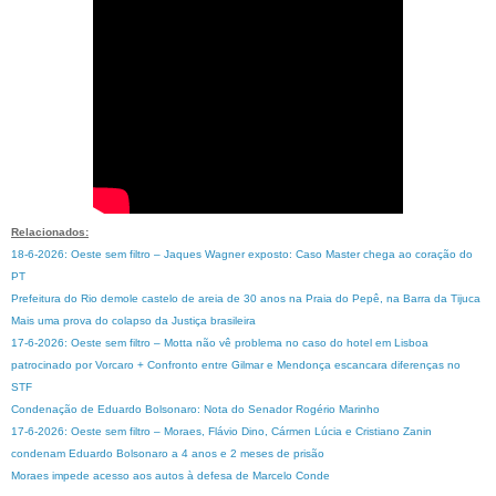
Relacionados:
18-6-2026: Oeste sem filtro – Jaques Wagner exposto: Caso Master chega ao coração do
PT
Prefeitura do Rio demole castelo de areia de 30 anos na Praia do Pepê, na Barra da Tijuca
Mais uma prova do colapso da Justiça brasileira
17-6-2026: Oeste sem filtro – Motta não vê problema no caso do hotel em Lisboa
patrocinado por Vorcaro + Confronto entre Gilmar e Mendonça escancara diferenças no
STF
Condenação de Eduardo Bolsonaro: Nota do Senador Rogério Marinho
17-6-2026: Oeste sem filtro – Moraes, Flávio Dino, Cármen Lúcia e Cristiano Zanin
condenam Eduardo Bolsonaro a 4 anos e 2 meses de prisão
Moraes impede acesso aos autos à defesa de Marcelo Conde