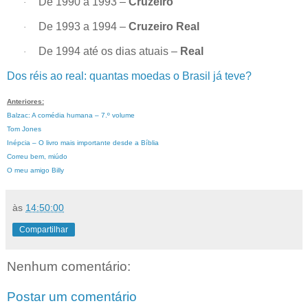
De 1990 a 1993 –
Cruzeiro
·
De 1993 a 1994 –
Cruzeiro Real
·
De 1994 até os dias atuais –
Real
·
Dos réis ao real: quantas moedas o Brasil já teve?
Anteriores:
Balzac: A comédia humana – 7.º volume
Tom Jones
Inépcia – O livro mais importante desde a Bíblia
Correu bem, miúdo
O meu amigo Billy
às
14:50:00
Compartilhar
Nenhum comentário:
Postar um comentário