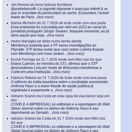
Jim Pereira
on
livros leituras frontieres
@andrebercoff« La majorité régnante n’avait pas intérêt à ce
que le scandale du périscolaire se sache. Et pourtant, l’actuel
maire de Paris...
(leia mais)
Karina Michelin
on
31 7 2026 de leste oeste com ana paula
Essa entrevista foi concedida por mim em 2023 ao canal do
jornalista português Sérgio Tavares. Naquele momento, eu já
dizia aquilo que hoje...
(leia mais)
Andre Marsiglia
on
dedo numa ferida aberta
Mendonça suspeita que a PF vazou investigações ao
Planalto. STF tentou evitar que caso sobre Lulinha ficasse
com Mendonça com novo sorteio....
(leia mais)
Enock Formiga
on
31 7 2026 oeste sem filtro lula diz que
Eliana Calmon, ex-ministra do STJ, afirmou que o STF
descondenou Lula por medo de Bolsonaro transformar a
Corte em uma instituição...
(leia mais)
Fabricio Rebelo
on
31 7 2026 de leste oeste com ana paula
O silêncio da mídia brasileira sobre o escândalo envolvendo
Anthony Fauci e a maior fraude de saúde pública já
registrada é exatamente o...
(leia mais)
Adriano Soares da Costa
on
esta capa da veja talvez seja um
dos
COVID E A IMPRENSALi os editoriais e a reportagem do Wall
Street Journal sobre os diários de Anthony Fauci e seu
depoimento ao Senado....
(leia mais)
Adriano Soares da Costa
on
31 7 2026 oeste sem filtro lula
diz que
COVID E A IMPRENSALi os editoriais e a reportagem do Wall
Street Journal sobre os diários de Anthony Fauci e seu