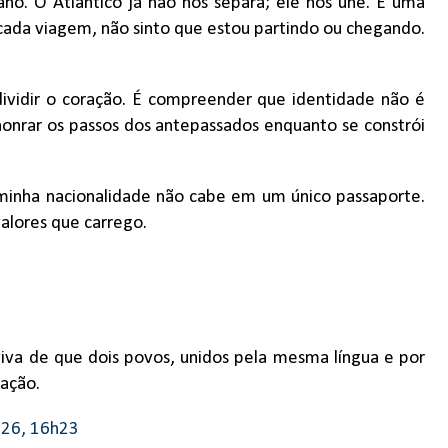
ano. O Atlântico já não nos separa; ele nos une. É uma
cada viagem, não sinto que estou partindo ou chegando.
 dividir o coração. É compreender que identidade não é
honrar os passos dos antepassados enquanto se constrói
minha nacionalidade não cabe em um único passaporte.
valores que carrego.
viva de que dois povos, unidos pela mesma língua e por
ação.
026, 16h23