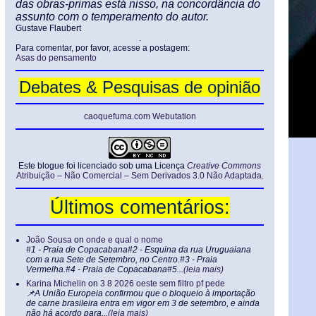
das obras-primas está nisso, na concordância do
assunto com o temperamento do autor.
Gustave Flaubert
.
Para comentar, por favor, acesse a postagem:
Asas do pensamento
Debates & Pesquisas de opinião
caoquefuma.com Webutation
Este blogue foi licenciado sob uma Licença
Creative Commons
Atribuição – Não Comercial – Sem Derivados 3.0 Não Adaptada
.
Últimos comentários:
João Sousa
on
onde e qual o nome
#1 - Praia de Copacabana#2 - Esquina da rua Uruguaiana
com a rua Sete de Setembro, no Centro.#3 - Praia
Vermelha.#4 - Praia de Copacabana#5...
(leia mais)
Karina Michelin
on
3 8 2026 oeste sem filtro pf pede
📌A União Europeia confirmou que o bloqueio à importação
de carne brasileira entra em vigor em 3 de setembro, e ainda
não há acordo para...
(leia mais)