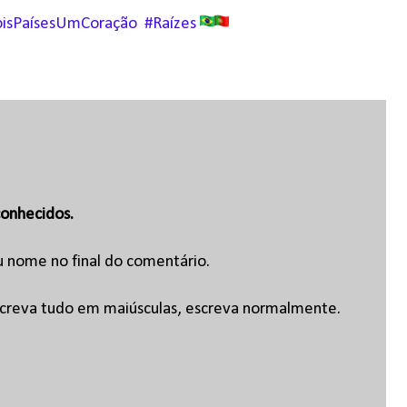
isPaísesUmCoração
#Raízes
onhecidos.
u nome no final do comentário.
escreva tudo em maiúsculas, escreva normalmente.