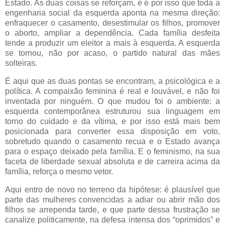
Estado. As duas coisas se reforçam, e é por isso que toda a
engenharia social da esquerda aponta na mesma direção:
enfraquecer o casamento, desestimular os filhos, promover
o aborto, ampliar a dependência. Cada família desfeita
tende a produzir um eleitor a mais à esquerda. A esquerda
se tornou, não por acaso, o partido natural das mães
solteiras.
É aqui que as duas pontas se encontram, a psicológica e a
política. A compaixão feminina é real e louvável, e não foi
inventada por ninguém. O que mudou foi o ambiente: a
esquerda contemporânea estruturou sua linguagem em
torno do cuidado e da vítima, e por isso está mais bem
posicionada para converter essa disposição em voto,
sobretudo quando o casamento recua e o Estado avança
para o espaço deixado pela família. E o feminismo, na sua
faceta de liberdade sexual absoluta e de carreira acima da
família, reforça o mesmo vetor.
Aqui entro de novo no terreno da hipótese: é plausível que
parte das mulheres convencidas a adiar ou abrir mão dos
filhos se arrependa tarde, e que parte dessa frustração se
canalize politicamente, na defesa intensa dos “oprimidos” e