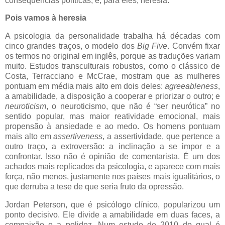
consequências políticas, é, para eles, heresia.
Pois vamos à heresia
A psicologia da personalidade trabalha há décadas com
cinco grandes traços, o modelo dos
Big Five
. Convém fixar
os termos no original em inglês, porque as traduções variam
muito. Estudos transculturais robustos, como o clássico de
Costa, Terracciano e McCrae, mostram que as mulheres
pontuam em média mais alto em dois deles:
agreeableness
,
a amabilidade, a disposição a cooperar e priorizar o outro; e
neuroticism
, o neuroticismo, que não é “ser neurótica” no
sentido popular, mas maior reatividade emocional, mais
propensão à ansiedade e ao medo. Os homens pontuam
mais alto em
assertiveness
, a assertividade, que pertence a
outro traço, a extroversão: a inclinação a se impor e a
confrontar. Isso não é opinião de comentarista. É um dos
achados mais replicados da psicologia, e aparece com mais
força, não menos, justamente nos países mais igualitários, o
que derruba a tese de que seria fruto da opressão.
Jordan Peterson, que é psicólogo clínico, popularizou um
ponto decisivo. Ele divide a amabilidade em duas faces, a
compaixão e a polidez. Num estudo de 2010 do qual é