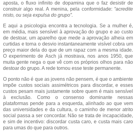
aposta, o fluxo infinito de dopamina que o faz desistir de
construir algo real. A menina, pela conformidade:
“acredite
nisto, ou seja expulsa do grupo”.
E aqui a psicologia encontra a tecnologia. Se a mulher é,
em média, mais sensível à aprovação do grupo e ao custo
de destoar, um aparelho que mede a aprovação alheia em
curtidas e torna o desvio instantaneamente visível cobra um
preço maior dela do que de um rapaz com a mesma idade.
O experimento de Asch já mostrava, nos anos 1950, que
muita gente nega o que vê com os próprios olhos para não
destoar do grupo. A rede tornou esse teste permanente.
O ponto não é que as jovens não pensem, é que o ambiente
impõe custos sociais assimétricos para discordar, e esses
custos pesam mais justamente sobre quem é mais sensível
à exclusão. Como o consenso dominante nessas
plataformas pende para a esquerda, alinhado ao que vem
das universidades e da cultura, o caminho de menor atrito
social passa a ser concordar. Não se trata de incapacidade,
e sim de incentivo: discordar custa caro, e custa mais caro
para umas do que para outros.