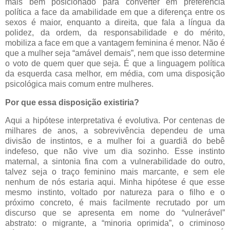
mais bem posicionado para converter em preferência
política a face da amabilidade em que a diferença entre os
sexos é maior, enquanto a direita, que fala a língua da
polidez, da ordem, da responsabilidade e do mérito,
mobiliza a face em que a vantagem feminina é menor. Não é
que a mulher seja “amável demais”, nem que isso determine
o voto de quem quer que seja. É que a linguagem política
da esquerda casa melhor, em média, com uma disposição
psicológica mais comum entre mulheres.
Por que essa disposição existiria?
Aqui a hipótese interpretativa é evolutiva. Por centenas de
milhares de anos, a sobrevivência dependeu de uma
divisão de instintos, e a mulher foi a guardiã do bebê
indefeso, que não vive um dia sozinho. Esse instinto
maternal, a sintonia fina com a vulnerabilidade do outro,
talvez seja o traço feminino mais marcante, e sem ele
nenhum de nós estaria aqui. Minha hipótese é que esse
mesmo instinto, voltado por natureza para o filho e o
próximo concreto, é mais facilmente recrutado por um
discurso que se apresenta em nome do “vulnerável”
abstrato: o migrante, a “minoria oprimida”, o criminoso