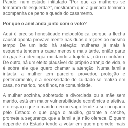
Pande, num estudo intitulado “Por que as mulheres se
tornaram de esquerda?”, mostraram que a guinada feminina
acompanha de perto a queda do casamento.
Por que o anel anda junto com o voto?
Aqui é preciso honestidade metodológica, porque a flecha
causal aponta provavelmente nas duas direções ao mesmo
tempo. De um lado, há seleção: mulheres já mais à
esquerda tendem a casar menos e mais tarde, então parte
do
gap
é a ideologia moldando a trajetória, não o contrário.
De outro, há um efeito plausível do próprio arranjo de vida, e
é sobre ele que quero chamar a atenção. Numa família
intacta, a mulher tem parceiro, provedor, proteção e
pertencimento, e a necessidade de cuidado se realiza em
casa, no marido, nos filhos, na comunidade.
A mulher sozinha, sobretudo a divorciada ou a mãe sem
marido, está em maior vulnerabilidade econômica e afetiva,
e o espaço que o marido deixou vago tende a ser ocupado
pelo Estado: o que paga o auxílio, garante a creche,
promete a segurança que a família já não oferece. E quem
depende do Estado tende a votar em quem promete mais