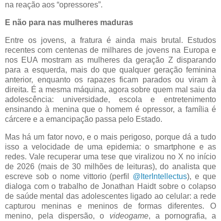
na reação aos “opressores”.
E não para nas mulheres maduras
Entre os jovens, a fratura é ainda mais brutal. Estudos
recentes com centenas de milhares de jovens na Europa e
nos EUA mostram as mulheres da geração Z disparando
para a esquerda, mais do que qualquer geração feminina
anterior, enquanto os rapazes ficam parados ou viram à
direita. É a mesma máquina, agora sobre quem mal saiu da
adolescência: universidade, escola e entretenimento
ensinando à menina que o homem é opressor, a família é
cárcere e a emancipação passa pelo Estado.
Mas há um fator novo, e o mais perigoso, porque dá a tudo
isso a velocidade de uma epidemia: o smartphone e as
redes. Vale recuperar uma tese que viralizou no X no início
de 2026 (mais de 30 milhões de leituras), do analista que
escreve sob o nome vittorio (perfil
@IterIntellectus
), e que
dialoga com o trabalho de Jonathan Haidt sobre o colapso
de saúde mental das adolescentes ligado ao celular: a rede
capturou meninas e meninos de formas diferentes. O
menino, pela dispersão, o
videogame
, a pornografia, a