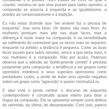
coautor, mostrou-se que elas puxam para lados opostos: a
compaixão se associa à esquerda e ao igualitarismo, a
polidez ao conservadorismo e à tradição.
Eu não estou dizendo que “ser amável faz a pessoa de
esquerda”. Isso seria falso. Os dados são mais finos. As
mulheres pontuam mais alto nas duas faces, mas a
diferença é muito maior na compaixão: é na sensibilidade
ao sofrimento do vulnerável que os sexos mais se separam,
enquanto na polidez a distância é pequena. Como as duas
faces puxam para lados opostos, vence a que pesa mais, e
nas mulheres é a compaixão. Não por acaso, Peterson
observa que a adesão ao “politicamente correto” é prevista
justamente pela compaixão: a tendência a ver grupos como
oprimidos indefesos e seus supostos opressores como
predadores cruéis, a ponto de tratar uma opinião negativa
sobre um grupo como “agressão” e querer criminalizá-la.
E aqui está o ponto central: o discurso de esquerda
contemporâneo é construído quase inteiro para falar a
língua da compaixão. Ele se apresenta sempre como defesa
do oprimido, da vítima, do desamparado. Com isso, parece