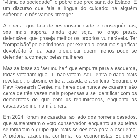
“vítima da sociedade”, o pobre que precisaria do Estado. É
um discurso que fala a língua do cuidado: há alguém
sofrendo, e nós vamos proteger.
A direita, que fala de responsabilidade e consequências,
soa mais áspera, ainda que seja, no longo prazo,
defensável que proteja melhor os próprios vulneráveis. Ter
“compaixão” pelo criminoso, por exemplo, costuma significar
devolvê-lo à rua para prejudicar quem menos pode se
defender, a começar pelas mulheres.
Mas se fosse só “ser mulher” que empurra para a esquerda,
todas votariam igual. E não votam. Aqui entra o dado mais
revelador: o abismo entre a casada e a solteira. Segundo o
Pew Research Center, mulheres que nunca se casaram são
cerca de três vezes mais propensas a se identificar com os
democratas do que com os republicanos, enquanto as
casadas se inclinam à direita.
Em 2024, foram as casadas, ao lado dos homens casados,
que sustentaram o voto conservador, enquanto as solteiras
se tornaram o grupo que mais se desloca para a esquerda.
A própria academia confirma: os economistas Edlund e