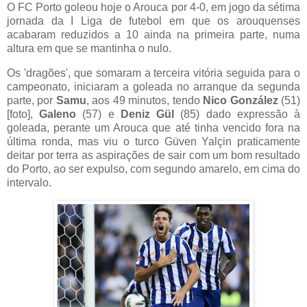
O FC Porto goleou hoje o Arouca por 4-0, em jogo da sétima
jornada da I Liga de futebol em que os arouquenses
acabaram reduzidos a 10 ainda na primeira parte, numa
altura em que se mantinha o nulo.
Os 'dragões', que somaram a terceira vitória seguida para o
campeonato, iniciaram a goleada no arranque da segunda
parte, por
Samu
, aos 49 minutos, tendo
Nico González
(51)
[foto],
Galeno
(57) e
Deniz Gül
(85) dado expressão à
goleada, perante um Arouca que até tinha vencido fora na
última ronda, mas viu o turco Güven Yalçin praticamente
deitar por terra as aspirações de sair com um bom resultado
do Porto, ao ser expulso, com segundo amarelo, em cima do
intervalo.