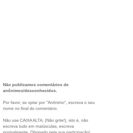
Não publicamos comentários de
anônimos/desconhecidos.
Por favor, se optar por "Anônimo", escreva o seu
nome no final do comentário.
Não use CAIXA ALTA, (Não grite!), isto é, não
escreva tudo em maiúsculas, escreva
normalmente. Obrigado pela sua participação!