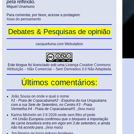
pela reflexão.
Miguel Unamuno
.
Para comentar, por favor, acesse a postagem:
Asas do pensamento
Debates & Pesquisas de opinião
caoquefuma.com Webutation
Este blogue foi licenciado sob uma Licença
Creative Commons
Atribuição – Não Comercial – Sem Derivados 3.0 Não Adaptada
.
Últimos comentários:
João Sousa
on
onde e qual o nome
#1 - Praia de Copacabana#2 - Esquina da rua Uruguaiana
com a rua Sete de Setembro, no Centro.#3 - Praia
Vermelha.#4 - Praia de Copacabana#5...
(leia mais)
Karina Michelin
on
3 8 2026 oeste sem filtro pf pede
📌A União Europeia confirmou que o bloqueio à importação
de carne brasileira entra em vigor em 3 de setembro, e ainda
não há acordo para...
(leia mais)
Jim Pereira
on
livros leituras frontieres