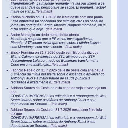
@andrebercoff« La majorité régnante n’avait pas intérêt à ce
que le scandale du périscolaire se sache. Et pourtant, l’actuel
maire de Paris...
(leia mais)
Karina Michelin
on
31 7 2026 de leste oeste com ana paula
Essa entrevista foi concedida por mim em 2023 ao canal do
jornalista português Sérgio Tavares. Naquele momento, eu já
dizia aquilo que hoje...
(leia mais)
Andre Marsiglia
on
dedo numa ferida aberta
Mendonça suspeita que a PF vazou investigações ao
Planalto. STF tentou evitar que caso sobre Lulinha ficasse
com Mendonça com novo sorteio....
(leia mais)
Enock Formiga
on
31 7 2026 oeste sem filtro lula diz que
Eliana Calmon, ex-ministra do STJ, afirmou que o STF
descondenou Lula por medo de Bolsonaro transformar a
Corte em uma instituição...
(leia mais)
Fabricio Rebelo
on
31 7 2026 de leste oeste com ana paula
O silêncio da mídia brasileira sobre o escândalo envolvendo
Anthony Fauci e a maior fraude de saúde pública já
registrada é exatamente o...
(leia mais)
Adriano Soares da Costa
on
esta capa da veja talvez seja um
dos
COVID E A IMPRENSALi os editoriais e a reportagem do Wall
Street Journal sobre os diários de Anthony Fauci e seu
depoimento ao Senado....
(leia mais)
Adriano Soares da Costa
on
31 7 2026 oeste sem filtro lula
diz que
COVID E A IMPRENSALi os editoriais e a reportagem do Wall
Street Journal sobre os diários de Anthony Fauci e seu
depoimento ao Senado....
(leia mais)