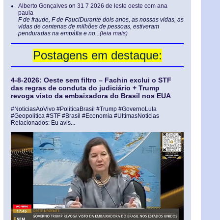
Alberto Gonçalves
on
31 7 2026 de leste oeste com ana
paula
F de fraude, F de FauciDurante dois anos, as nossas vidas, as
vidas de centenas de milhões de pessoas, estiveram
penduradas na empáfia e no...
(leia mais)
Postagens em destaque:
4-8-2026: Oeste sem filtro – Fachin exclui o STF
das regras de conduta do judiciário + Trump
revoga visto da embaixadora do Brasil nos EUA
#NoticiasAoVivo #PoliticaBrasil #Trump #GovernoLula
#Geopolitica #STF #Brasil #Economia #UltimasNoticias
Relacionados: Eu avis...