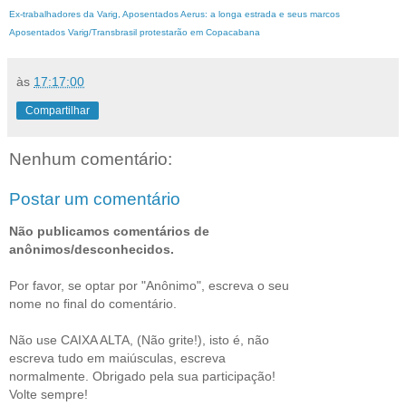
Ex-trabalhadores da Varig, Aposentados Aerus: a longa estrada e seus marcos
Aposentados Varig/Transbrasil protestarão em Copacabana
às
17:17:00
Compartilhar
Nenhum comentário:
Postar um comentário
Não publicamos comentários de
anônimos/desconhecidos.
Por favor, se optar por "Anônimo", escreva o seu
nome no final do comentário.
Não use CAIXA ALTA, (Não grite!), isto é, não
escreva tudo em maiúsculas, escreva
normalmente. Obrigado pela sua participação!
Volte sempre!