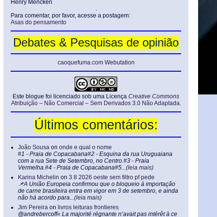
Henry Mencken
.
Para comentar, por favor, acesse a postagem:
Asas do pensamento
Debates & Pesquisas de opinião
caoquefuma.com Webutation
Este blogue foi licenciado sob uma Licença
Creative Commons
Atribuição – Não Comercial – Sem Derivados 3.0 Não Adaptada
.
Últimos comentários:
João Sousa
on
onde e qual o nome
#1 - Praia de Copacabana#2 - Esquina da rua Uruguaiana
com a rua Sete de Setembro, no Centro.#3 - Praia
Vermelha.#4 - Praia de Copacabana#5...
(leia mais)
Karina Michelin
on
3 8 2026 oeste sem filtro pf pede
📌A União Europeia confirmou que o bloqueio à importação
de carne brasileira entra em vigor em 3 de setembro, e ainda
não há acordo para...
(leia mais)
Jim Pereira
on
livros leituras frontieres
@andrebercoff« La majorité régnante n’avait pas intérêt à ce