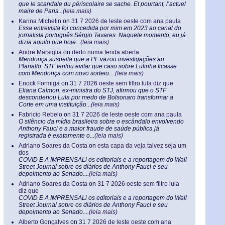
que le scandale du périscolaire se sache. Et pourtant, l’actuel
maire de Paris...
(leia mais)
Karina Michelin
on
31 7 2026 de leste oeste com ana paula
Essa entrevista foi concedida por mim em 2023 ao canal do
jornalista português Sérgio Tavares. Naquele momento, eu já
dizia aquilo que hoje...
(leia mais)
Andre Marsiglia
on
dedo numa ferida aberta
Mendonça suspeita que a PF vazou investigações ao
Planalto. STF tentou evitar que caso sobre Lulinha ficasse
com Mendonça com novo sorteio....
(leia mais)
Enock Formiga
on
31 7 2026 oeste sem filtro lula diz que
Eliana Calmon, ex-ministra do STJ, afirmou que o STF
descondenou Lula por medo de Bolsonaro transformar a
Corte em uma instituição...
(leia mais)
Fabricio Rebelo
on
31 7 2026 de leste oeste com ana paula
O silêncio da mídia brasileira sobre o escândalo envolvendo
Anthony Fauci e a maior fraude de saúde pública já
registrada é exatamente o...
(leia mais)
Adriano Soares da Costa
on
esta capa da veja talvez seja um
dos
COVID E A IMPRENSALi os editoriais e a reportagem do Wall
Street Journal sobre os diários de Anthony Fauci e seu
depoimento ao Senado....
(leia mais)
Adriano Soares da Costa
on
31 7 2026 oeste sem filtro lula
diz que
COVID E A IMPRENSALi os editoriais e a reportagem do Wall
Street Journal sobre os diários de Anthony Fauci e seu
depoimento ao Senado....
(leia mais)
Alberto Gonçalves
on
31 7 2026 de leste oeste com ana