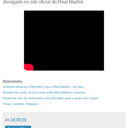
divulgado no site oficial do Real Madrid.
Relacionados:
Juventus ofereceu a Ronaldo o que o Real Madrid... lhe tirou
Ronaldo de saída: Já há acordo entre Real Madrid e Juventus
Estudante sírio faz dedicatória viral a Ronaldo após o gesto com Cavani
Tchau, Cristiano. Obrigado.
às
16:09:00