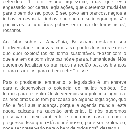
defendeu. “É um estado riquíssimo, mas que está
engessado por certas legislações, que queremos mudá-las
para o bem do seu povo. E seu povo tem brancos, negros e
índios, em especial, índios, que querem se integrar, que são
por vezes latifundiários pobres em cima de terras ricas”,
ressaltou.
Ao falar sobre a Amazônia, Bolsonaro destacou sua
biodiversidade, riquezas minerais e pontos turísticos e disse
que quer explorá-las de forma sustentável. “Fazer com o
que ela tem de bom sirva par nós e para a humanidade. Nós
queremos legalizar os garimpos na região para os brancos
e para os índios, para o bem deles”, disse.
Para o presidente, entretanto, a legislação é um entrave
para a desenvolver o potencial de muitas regiões. “Se
formos para o Centro-Oeste veremos seu potencial agrícola,
os problemas que tem por causa de alguma legislação, que
não é fácil sua mudança, porque a agenda mundial está
agora calcada na questão ambiental. E nós queremos
preservar o meio ambiente e queremos casá-lo com o
progresso. Isso que está aqui é nosso, pode ser explorado,
pode ser preservado para o bem de todos nós”, destacou.