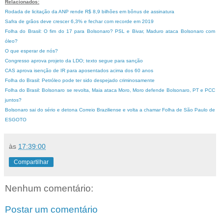
Relacionados:
Rodada de licitação da ANP rende R$ 8,9 bilhões em bônus de assinatura
Safra de grãos deve crescer 6,3% e fechar com recorde em 2019
Folha do Brasil: O fim do 17 para Bolsonaro? PSL e Bivar, Maduro ataca Bolsonaro com
óleo?
O que esperar de nós?
Congresso aprova projeto da LDO; texto segue para sanção
CAS aprova isenção de IR para aposentados acima dos 60 anos
Folha do Brasil: Petróleo pode ter sido despejado criminosamente
Folha do Brasil: Bolsonaro se revolta, Maia ataca Moro, Moro defende Bolsonaro, PT e PCC
juntos?
Bolsonaro sai do sério e detona Correio Braziliense e volta a chamar Folha de São Paulo de
ESGOTO
às
17:39:00
Compartilhar
Nenhum comentário:
Postar um comentário