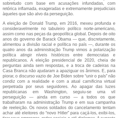
sobretudo com base em acusações infundadas, com
retórica inflamada, exageradas e extremamente prejudiciais
àqueles que são alvo da perseguição.
A eleição de Donald Trump, em 2016, mexeu profunda e
consideravelmente no tabuleiro político norte-americano,
assim como nas peças da geopolítica global. Depois de oito
anos do governo de Barack Obama — que, discretamente,
alimentou a divisão racial e política no país —, durante os
quatro anos da administração Trump vimos a polarização
política atingir níveis históricos entre democratas e
republicanos. A eleição presidencial de 2020, cheia de
perguntas ainda sem respostas, e a troca de cadeiras na
Casa Branca não ajudaram a apaziguar os ânimos. E, para
piorar, o discurso vazio de Joe Biden sobre “unir o país” não
condiz com a realidade e com a atual carnificina virtual
perpetrada por seus seguidores. Ao apagar das luzes
republicanas em Washington, seguiu-se uma vil
perseguição — ainda em curso — a todos os que
trabalharam na administração Trump e em sua campanha
de reeleição. Os novos soldados do cancelamento tentam
achar até eleitores do “novo Hitler” para caçá-los, exibi-los,