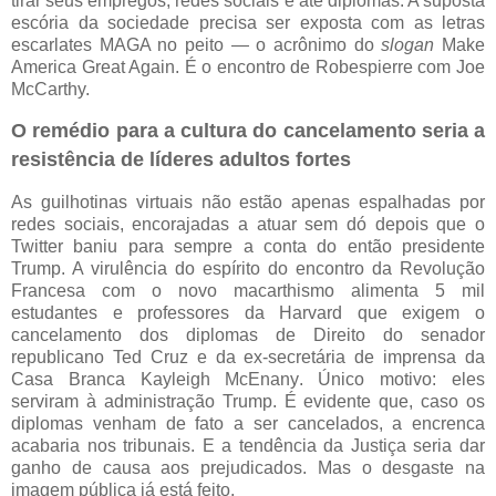
tirar seus empregos, redes sociais e até diplomas. A suposta
escória da sociedade precisa ser exposta com as letras
escarlates MAGA no peito — o acrônimo do
slogan
Make
America Great Again. É o encontro de Robespierre com Joe
McCarthy.
O remédio para a cultura do cancelamento seria a
resistência de líderes adultos fortes
As guilhotinas virtuais não estão apenas espalhadas por
redes sociais, encorajadas a atuar sem dó depois que o
Twitter baniu para sempre a conta do então presidente
Trump. A virulência do espírito do encontro da Revolução
Francesa com o novo macarthismo alimenta 5 mil
estudantes e professores da Harvard que exigem o
cancelamento dos diplomas de Direito do senador
republicano Ted Cruz e da ex-secretária de imprensa da
Casa Branca Kayleigh McEnany. Único motivo: eles
serviram à administração Trump. É evidente que, caso os
diplomas venham de fato a ser cancelados, a encrenca
acabaria nos tribunais. E a tendência da Justiça seria dar
ganho de causa aos prejudicados. Mas o desgaste na
imagem pública já está feito.