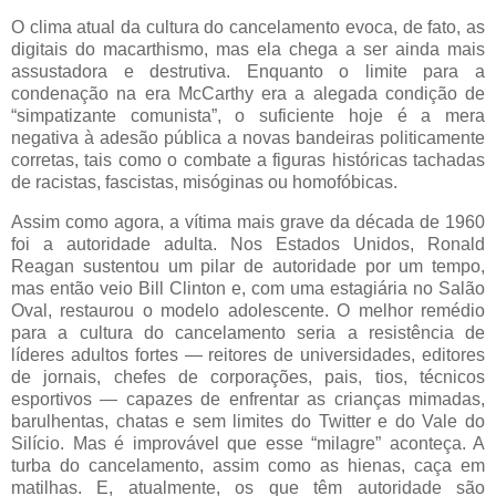
O clima atual da cultura do cancelamento evoca, de fato, as
digitais do macarthismo, mas ela chega a ser ainda mais
assustadora e destrutiva. Enquanto o limite para a
condenação na era McCarthy era a alegada condição de
“simpatizante comunista”, o suficiente hoje é a mera
negativa à adesão pública a novas bandeiras politicamente
corretas, tais como o combate a figuras históricas tachadas
de racistas, fascistas, misóginas ou homofóbicas.
Assim como agora, a vítima mais grave da década de 1960
foi a autoridade adulta. Nos Estados Unidos, Ronald
Reagan sustentou um pilar de autoridade por um tempo,
mas então veio Bill Clinton e, com uma estagiária no Salão
Oval, restaurou o modelo adolescente. O melhor remédio
para a cultura do cancelamento seria a resistência de
líderes adultos fortes — reitores de universidades, editores
de jornais, chefes de corporações, pais, tios, técnicos
esportivos — capazes de enfrentar as crianças mimadas,
barulhentas, chatas e sem limites do Twitter e do Vale do
Silício. Mas é improvável que esse “milagre” aconteça. A
turba do cancelamento, assim como as hienas, caça em
matilhas. E, atualmente, os que têm autoridade são