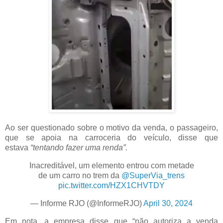
Ao ser questionado sobre o motivo da venda, o passageiro,
que se apoia na carroceria do veículo, disse que
estava
“tentando fazer uma renda”.
Inacreditável, um elemento entrou com metade
de um carro no trem da
@SuperVia_trens
pic.twitter.com/HZX1CHVTDY
— Informe RJO (@InformeRJO)
April 30, 2024
Em nota, a empresa disse que “não autoriza a venda