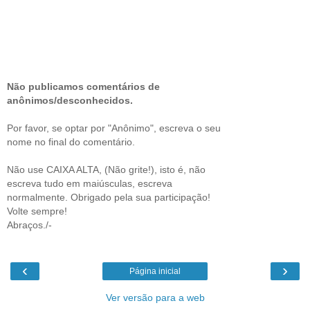
Não publicamos comentários de
anônimos/desconhecidos.
Por favor, se optar por "Anônimo", escreva o seu
nome no final do comentário.
Não use CAIXA ALTA, (Não grite!), isto é, não
escreva tudo em maiúsculas, escreva
normalmente. Obrigado pela sua participação!
Volte sempre!
Abraços./-
‹
›
Página inicial
Ver versão para a web