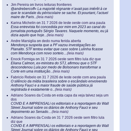
Jim Pereira
on
livros leituras frontieres
@andrebercoff« La majorité régnante n’avait pas intérêt à ce
que le scandale du périscolaire se sache. Et pourtant, l’actuel
maire de Paris...
(leia mais)
Karina Michelin
on
31 7 2026 de leste oeste com ana paula
Essa entrevista foi concedida por mim em 2023 ao canal do
jornalista português Sérgio Tavares. Naquele momento, eu já
dizia aquilo que hoje...
(leia mais)
Andre Marsiglia
on
dedo numa ferida aberta
Mendonça suspeita que a PF vazou investigações ao
Planalto. STF tentou evitar que caso sobre Lulinha ficasse
com Mendonça com novo sorteio....
(leia mais)
Enock Formiga
on
31 7 2026 oeste sem filtro lula diz que
Eliana Calmon, ex-ministra do STJ, afirmou que o STF
descondenou Lula por medo de Bolsonaro transformar a
Corte em uma instituição...
(leia mais)
Fabricio Rebelo
on
31 7 2026 de leste oeste com ana paula
O silêncio da mídia brasileira sobre o escândalo envolvendo
Anthony Fauci e a maior fraude de saúde pública já
registrada é exatamente o...
(leia mais)
Adriano Soares da Costa
on
esta capa da veja talvez seja um
dos
COVID E A IMPRENSALi os editoriais e a reportagem do Wall
Street Journal sobre os diários de Anthony Fauci e seu
depoimento ao Senado....
(leia mais)
Adriano Soares da Costa
on
31 7 2026 oeste sem filtro lula
diz que
COVID E A IMPRENSALi os editoriais e a reportagem do Wall
Street Journal sobre os diários de Anthony Fauci e seu