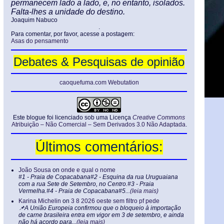
permanecem lado a lado, e, no entanto, isolados.
Falta-lhes a unidade do destino.
Joaquim Nabuco
.
Para comentar, por favor, acesse a postagem:
Asas do pensamento
Debates & Pesquisas de opinião
caoquefuma.com Webutation
Este blogue foi licenciado sob uma Licença
Creative Commons
Atribuição – Não Comercial – Sem Derivados 3.0 Não Adaptada
.
Últimos comentários:
João Sousa
on
onde e qual o nome
#1 - Praia de Copacabana#2 - Esquina da rua Uruguaiana
com a rua Sete de Setembro, no Centro.#3 - Praia
Vermelha.#4 - Praia de Copacabana#5...
(leia mais)
Karina Michelin
on
3 8 2026 oeste sem filtro pf pede
📌A União Europeia confirmou que o bloqueio à importação
de carne brasileira entra em vigor em 3 de setembro, e ainda
não há acordo para...
(leia mais)