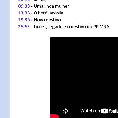
09:38
- Uma linda mulher
13:35
- O herói acorda
19:36
- Novo destino
25:53
- Lições, legado e o destino do PP-VNA