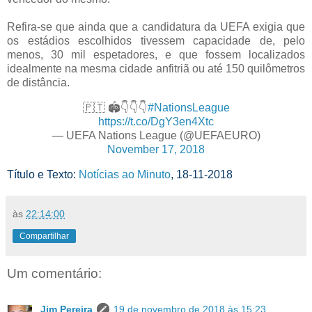
Refira-se que ainda que a candidatura da UEFA exigia que
os estádios escolhidos tivessem capacidade de, pelo
menos, 30 mil espetadores, e que fossem localizados
idealmente na mesma cidade anfitriã ou até 150 quilômetros
de distância.
🇵🇹
🏟
👇👇👇
#NationsLeague
https://t.co/DgY3en4Xtc
— UEFA Nations League (@UEFAEURO)
November 17, 2018
Título e Texto:
Notícias ao Minuto
, 18-11-2018
às
22:14:00
Compartilhar
Um comentário:
Jim Pereira
19 de novembro de 2018 às 15:23