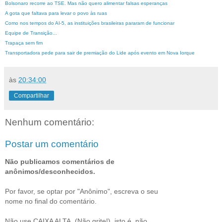
Bolsonaro recorre ao TSE. Mas não quero alimentar falsas esperanças
A gota que faltava para levar o povo às ruas
Como nos tempos do AI-5, as instituições brasileiras pararam de funcionar
Equipe de Transição...
Trapaça sem fim
Transportadora pede para sair de premiação do Lide após evento em Nova Iorque
às
20:34:00
Compartilhar
Nenhum comentário:
Postar um comentário
Não publicamos comentários de
anônimos/desconhecidos.
Por favor, se optar por "Anônimo", escreva o seu
nome no final do comentário.
Não use CAIXA ALTA, (Não grite!), isto é, não