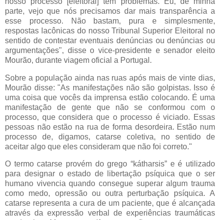
nosso processo [eleitoral] tem problemas. Eu, de minha
parte, vejo que nós precisamos dar mais transparência a
esse processo. Não bastam, pura e simplesmente,
respostas lacônicas do nosso Tribunal Superior Eleitoral no
sentido de contestar eventuais denúncias ou denúncias ou
argumentações", disse o vice-presidente e senador eleito
Mourão, durante viagem oficial a Portugal.
Sobre a população ainda nas ruas após mais de vinte dias,
Mourão disse: "As manifestações não são golpistas. Isso é
uma coisa que vocês da imprensa estão colocando. É uma
manifestação de gente que não se conformou com o
processo, que considera que o processo é viciado. Essas
pessoas não estão na rua de forma desordeira. Estão num
processo de, digamos, catarse coletiva, no sentido de
aceitar algo que eles consideram que não foi correto."
O termo catarse provém do grego “kátharsis” e é utilizado
para designar o estado de libertação psíquica que o ser
humano vivencia quando consegue superar algum trauma
como medo, opressão ou outra perturbação psíquica. A
catarse representa a cura de um paciente, que é alcançada
através da expressão verbal de experiências traumáticas