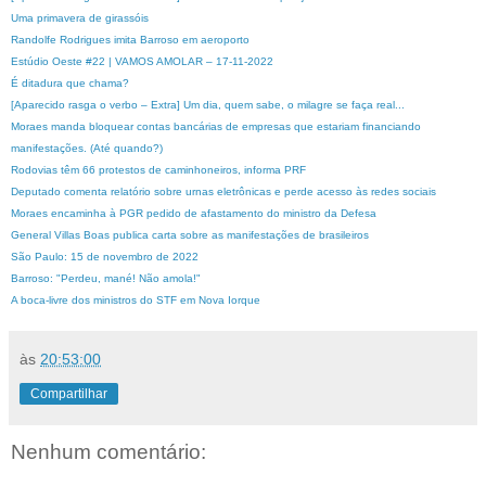
Uma primavera de girassóis
Randolfe Rodrigues imita Barroso em aeroporto
Estúdio Oeste #22 | VAMOS AMOLAR – 17-11-2022
É ditadura que chama?
[Aparecido rasga o verbo – Extra] Um dia, quem sabe, o milagre se faça real...
Moraes manda bloquear contas bancárias de empresas que estariam financiando
manifestações. (Até quando?)
Rodovias têm 66 protestos de caminhoneiros, informa PRF
Deputado comenta relatório sobre urnas eletrônicas e perde acesso às redes sociais
Moraes encaminha à PGR pedido de afastamento do ministro da Defesa
General Villas Boas publica carta sobre as manifestações de brasileiros
São Paulo: 15 de novembro de 2022
Barroso: "Perdeu, mané! Não amola!"
A boca-livre dos ministros do STF em Nova Iorque
às
20:53:00
Compartilhar
Nenhum comentário: