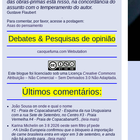
das obras-primas está nisso, na concordância do
assunto com o temperamento do autor.
Gustave Flaubert
.
Para comentar, por favor, acesse a postagem:
Asas do pensamento
Debates & Pesquisas de opinião
caoquefuma.com Webutation
Este blogue foi licenciado sob uma Licença
Creative Commons
Atribuição – Não Comercial – Sem Derivados 3.0 Não Adaptada
.
Últimos comentários:
João Sousa
on
onde e qual o nome
#1 - Praia de Copacabana#2 - Esquina da rua Uruguaiana
com a rua Sete de Setembro, no Centro.#3 - Praia
Vermelha.#4 - Praia de Copacabana#5...
(leia mais)
Karina Michelin
on
3 8 2026 oeste sem filtro pf pede
📌A União Europeia confirmou que o bloqueio à importação
de carne brasileira entra em vigor em 3 de setembro, e ainda
não há acordo para...
(leia mais)