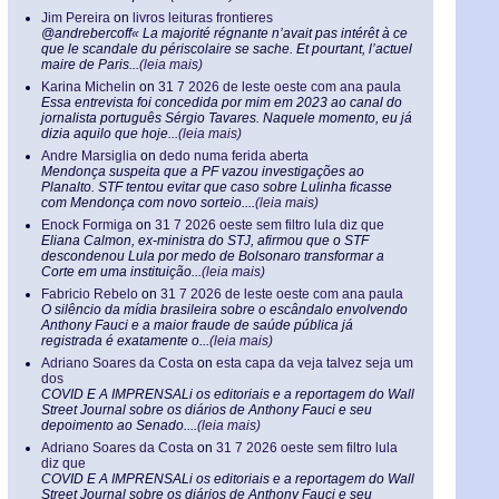
Jim Pereira
on
livros leituras frontieres
@andrebercoff« La majorité régnante n’avait pas intérêt à ce
que le scandale du périscolaire se sache. Et pourtant, l’actuel
maire de Paris...
(leia mais)
Karina Michelin
on
31 7 2026 de leste oeste com ana paula
Essa entrevista foi concedida por mim em 2023 ao canal do
jornalista português Sérgio Tavares. Naquele momento, eu já
dizia aquilo que hoje...
(leia mais)
Andre Marsiglia
on
dedo numa ferida aberta
Mendonça suspeita que a PF vazou investigações ao
Planalto. STF tentou evitar que caso sobre Lulinha ficasse
com Mendonça com novo sorteio....
(leia mais)
Enock Formiga
on
31 7 2026 oeste sem filtro lula diz que
Eliana Calmon, ex-ministra do STJ, afirmou que o STF
descondenou Lula por medo de Bolsonaro transformar a
Corte em uma instituição...
(leia mais)
Fabricio Rebelo
on
31 7 2026 de leste oeste com ana paula
O silêncio da mídia brasileira sobre o escândalo envolvendo
Anthony Fauci e a maior fraude de saúde pública já
registrada é exatamente o...
(leia mais)
Adriano Soares da Costa
on
esta capa da veja talvez seja um
dos
COVID E A IMPRENSALi os editoriais e a reportagem do Wall
Street Journal sobre os diários de Anthony Fauci e seu
depoimento ao Senado....
(leia mais)
Adriano Soares da Costa
on
31 7 2026 oeste sem filtro lula
diz que
COVID E A IMPRENSALi os editoriais e a reportagem do Wall
Street Journal sobre os diários de Anthony Fauci e seu