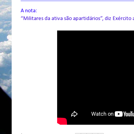
A nota:
“Militares da ativa são apartidários”, diz Exérci