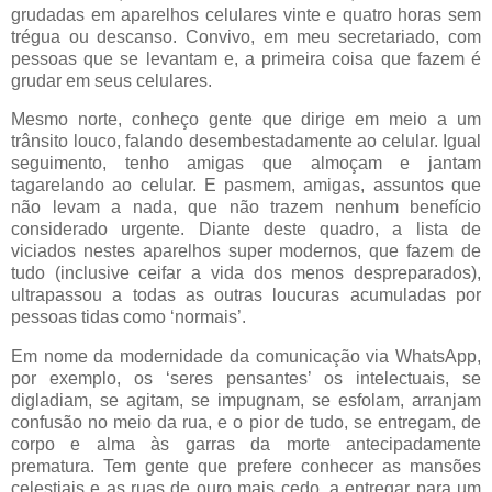
grudadas em aparelhos celulares vinte e quatro horas sem
trégua ou descanso. Convivo, em meu secretariado, com
pessoas que se levantam e, a primeira coisa que fazem é
grudar em seus celulares.
Mesmo norte, conheço gente que dirige em meio a um
trânsito louco, falando desembestadamente ao celular. Igual
seguimento, tenho amigas que almoçam e jantam
tagarelando ao celular. E pasmem, amigas, assuntos que
não levam a nada, que não trazem nenhum benefício
considerado urgente. Diante deste quadro, a lista de
viciados nestes aparelhos super modernos, que fazem de
tudo (inclusive ceifar a vida dos menos despreparados),
ultrapassou a todas as outras loucuras acumuladas por
pessoas tidas como ‘normais’.
Em nome da modernidade da comunicação via WhatsApp,
por exemplo, os ‘seres pensantes’ os intelectuais, se
digladiam, se agitam, se impugnam, se esfolam, arranjam
confusão no meio da rua, e o pior de tudo, se entregam, de
corpo e alma às garras da morte antecipadamente
prematura. Tem gente que prefere conhecer as mansões
celestiais e as ruas de ouro mais cedo, a entregar para um