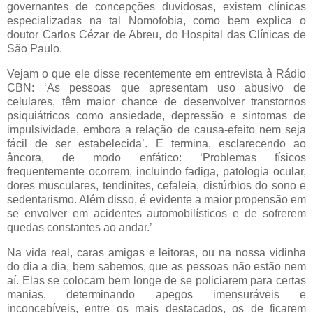
governantes de concepções duvidosas, existem clínicas
especializadas na tal Nomofobia, como bem explica o
doutor Carlos Cézar de Abreu, do Hospital das Clínicas de
São Paulo.
Vejam o que ele disse recentemente em entrevista à Rádio
CBN: ‘As pessoas que apresentam uso abusivo de
celulares, têm maior chance de desenvolver transtornos
psiquiátricos como ansiedade, depressão e sintomas de
impulsividade, embora a relação de causa-efeito nem seja
fácil de ser estabelecida’. E termina, esclarecendo ao
âncora, de modo enfático: ‘Problemas físicos
frequentemente ocorrem, incluindo fadiga, patologia ocular,
dores musculares, tendinites, cefaleia, distúrbios do sono e
sedentarismo. Além disso, é evidente a maior propensão em
se envolver em acidentes automobilísticos e de sofrerem
quedas constantes ao andar.’
Na vida real, caras amigas e leitoras, ou na nossa vidinha
do dia a dia, bem sabemos, que as pessoas não estão nem
aí. Elas se colocam bem longe de se policiarem para certas
manias, determinando apegos imensuráveis e
inconcebíveis, entre os mais destacados, os de ficarem