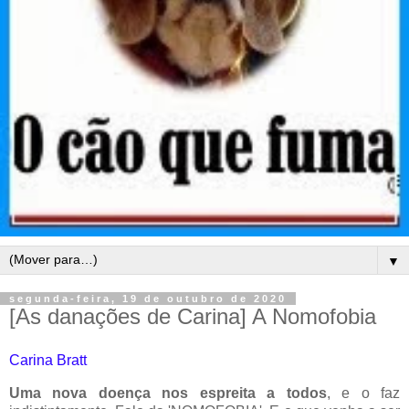
▼
segunda-feira, 19 de outubro de 2020
[As danações de Carina] A Nomofobia
Carina Bratt
Uma nova doença nos espreita a todos
, e o faz