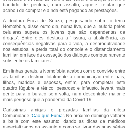
bandido de periferia, num assalto, aquele celular que
acabou de comprar e ainda está pagando as prestações.
A doutora Érica de Souza, pesquisando sobre o tema
Nomofobia, disse outro dia, numa live, que a ‘euforia pelos
celulares supera os jovens que são dependentes de
drogas’. Entre eles, destaca a ‘fissura, a abstinência, as
consequências negativas para a vida, a desprodutividade
nos estudos, a perda total do controle e o distanciamento
familiar, em face da cessação dos diálogos corriqueiramente
sutis entre os familiares’.
Em linhas gerais, a Nomofobia acabou com o convívio entre
as famílias, destruiu totalmente a comunicação entre pais,
filhos, maridos e esposas, enfim, para completar este
quadro lúgubre e tétrico, pesaroso e infausto, levará mais
gente para o buraco sem volta, num descontrole maior e
mais perigoso que a pandemia da Covid-19.
Caríssimas amigas e prezadas famílias da dileta
Comunidade ‘
Cão que Fuma
’. No próximo domingo voltarei
à baila com este assunto, dando as dicas de médicos
especializados no assunto e como se livrar das suas sérias