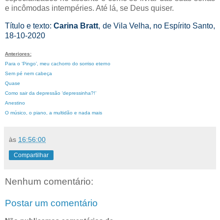
e incômodas intempéries. Até lá, se Deus quiser.
Título e texto:
Carina Bratt
, de Vila Velha, no Espírito Santo,
18-10-2020
Anteriores:
Para o ‘Pingo’, meu cachorro do sorriso eterno
Sem pé nem cabeça
Quase
Como sair da depressão ‘depressinha?!’
Anestino
O músico, o piano, a multidão e nada mais
às
16:56:00
Compartilhar
Nenhum comentário:
Postar um comentário