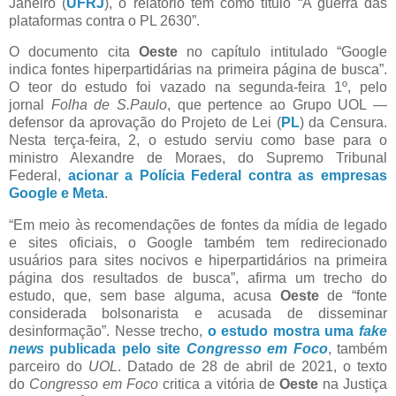
Janeiro (
UFRJ
), o relatório tem como título “A guerra das
plataformas contra o PL 2630”.
O documento cita
Oeste
no capítulo intitulado “Google
indica fontes hiperpartidárias na primeira página de busca”.
O teor do estudo foi vazado na segunda-feira 1º, pelo
jornal
Folha de S.Paulo
, que pertence ao Grupo UOL —
defensor da aprovação do Projeto de Lei (
PL
) da Censura.
Nesta terça-feira, 2, o estudo serviu como base para o
ministro Alexandre de Moraes, do Supremo Tribunal
Federal,
acionar a Polícia Federal contra as empresas
Google e Meta
.
“Em meio às recomendações de fontes da mídia de legado
e sites oficiais, o Google também tem redirecionado
usuários para sites nocivos e hiperpartidários na primeira
página dos resultados de busca”, afirma um trecho do
estudo, que, sem base alguma, acusa
Oeste
de “fonte
considerada bolsonarista e acusada de disseminar
desinformação”. Nesse trecho,
o estudo mostra uma
fake
news
publicada pelo site
Congresso em Foco
, também
parceiro do
UOL
. Datado de 28 de abril de 2021, o texto
do
Congresso em Foco
critica a vitória de
Oeste
na Justiça