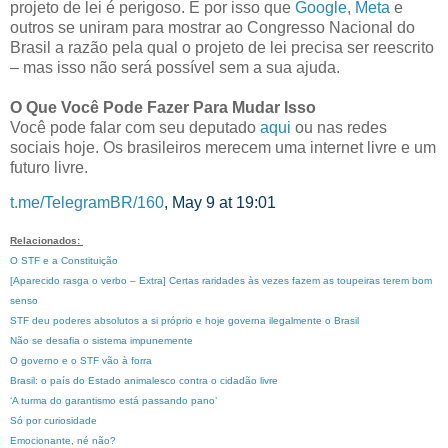
projeto de lei é perigoso. É por isso que
Google
,
Meta
e
outros se uniram para mostrar ao Congresso Nacional do
Brasil a razão pela qual o projeto de lei precisa ser reescrito
– mas isso não será possível sem a sua ajuda.
O Que Você Pode Fazer Para Mudar Isso
Você pode falar com seu deputado
aqui
ou nas redes
sociais hoje. Os brasileiros merecem uma internet livre e um
futuro livre.
t.me/TelegramBR/160
, May 9 at 19:01
Relacionados:
O STF e a Constituição
[Aparecido rasga o verbo – Extra] Certas raridades às vezes fazem as toupeiras terem bom
senso
STF deu poderes absolutos a si próprio e hoje governa ilegalmente o Brasil
Não se desafia o sistema impunemente
O governo e o STF vão à forra
Brasil: o país do Estado animalesco contra o cidadão livre
‘A turma do garantismo está passando pano’
Só por curiosidade
Emocionante, né não?