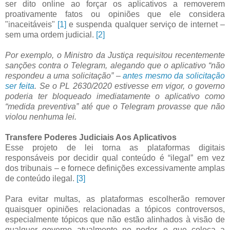
ser dito online ao forçar os aplicativos a removerem
proativamente fatos ou opiniões que ele considera
"inaceitáveis"
[1]
e suspenda qualquer serviço de internet –
sem uma ordem judicial.
[2]
Por exemplo, o Ministro da Justiça requisitou recentemente
sanções contra o Telegram, alegando que o aplicativo “não
respondeu a uma solicitação” –
antes mesmo da solicitação
ser feita
. Se o PL 2630/2020 estivesse em vigor, o governo
poderia ter bloqueado imediatamente o aplicativo como
“medida preventiva” até que o Telegram provasse que não
violou nenhuma lei.
Transfere Poderes Judiciais Aos Aplicativos
Esse projeto de lei torna as plataformas digitais
responsáveis por decidir qual conteúdo é “ilegal” em vez
dos tribunais – e fornece definições excessivamente amplas
de conteúdo ilegal.
[3]
Para evitar multas, as plataformas escolherão remover
quaisquer opiniões relacionadas a tópicos controversos,
especialmente tópicos que não estão alinhados à visão de
qualquer governo atualmente no poder, o que coloca a