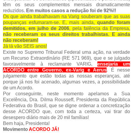
têm os seus complementos mensais dramaticamente
reduzidos.
Em muitos casos a redução foi de 92%!!
Os que ainda trabalhavam na Varig souberam que as suas
poupanças esfumaram-se. E, mais ainda,
quando foram
demitidos, em julho de 2006
, pela falência da Empresa,
não receberam os seus direitos trabalhistas. E ainda
não receberam!
Já lá vão SEIS anos!
Existe no Supremo Tribunal Federal uma ação, na verdade
um Recurso Extraordinário (RE 571 969), que e se julgado
favoravelmente à reclamante VARIG,
ensejaria um
ACORDO entre Governo, ex-Varig e Aerus
. É nesse
julgamento que estão todas as nossas esperanças, até
porque já nos foi acenado, algumas vezes, a possibilidade
de um Acordo.
Por conseguinte, neste momento apelamos a Sua
Excelência, Dra. Dilma Rousseff, Presidenta da República
Federativa do Brasil, que se digne ordenar a concretização
desse ACORDO que, com toda a certeza, vai tirar do
desespero diário mais de 20 mil famílias!
Bem haja, Presidenta!
Movimento
ACORDO JÁ!