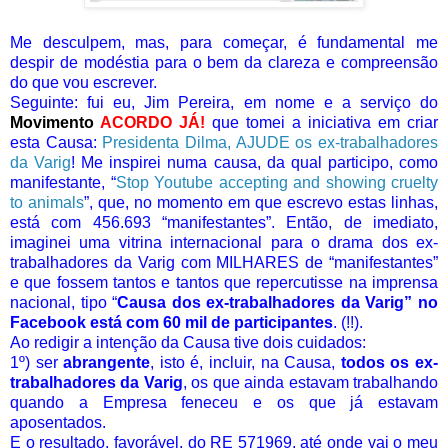
Me desculpem, mas, para começar, é fundamental me
despir de modéstia para o bem da clareza e compreensão
do que vou escrever.
Seguinte: fui eu, Jim Pereira, em nome e a serviço do
Movimento
ACORDO JÁ!
que tomei a iniciativa em criar
esta Causa:
Presidenta Dilma, AJUDE os ex-trabalhadores
da Varig
! Me inspirei numa causa, da qual participo, como
manifestante, “
Stop Youtube accepting and showing cruelty
to animals
”, que, no momento em que escrevo estas linhas,
está com 456.693 “manifestantes”. Então, de imediato,
imaginei uma vitrina internacional para o drama dos ex-
trabalhadores da Varig com MILHARES de “manifestantes”
e que fossem tantos e tantos que repercutisse na imprensa
nacional, tipo “
Causa dos ex-trabalhadores da Varig” no
Facebook está com 60 mil de participantes
. (!!).
Ao redigir a intenção da Causa tive dois cuidados:
1º) ser
abrangente
, isto é, incluir, na Causa,
todos os ex-
trabalhadores da Varig
, os que ainda estavam trabalhando
quando a Empresa feneceu e os que já estavam
aposentados.
E o resultado, favorável, do RE 571969, até onde vai o meu