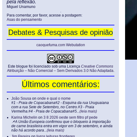
pela reflexão.
Miguel Unamuno
.
Para comentar, por favor, acesse a postagem:
Asas do pensamento
Debates & Pesquisas de opinião
caoquefuma.com Webutation
Este blogue foi licenciado sob uma Licença
Creative Commons
Atribuição – Não Comercial – Sem Derivados 3.0 Não Adaptada
.
Últimos comentários:
João Sousa
on
onde e qual o nome
#1 - Praia de Copacabana#2 - Esquina da rua Uruguaiana
com a rua Sete de Setembro, no Centro.#3 - Praia
Vermelha.#4 - Praia de Copacabana#5...
(leia mais)
Karina Michelin
on
3 8 2026 oeste sem filtro pf pede
📌A União Europeia confirmou que o bloqueio à importação
de carne brasileira entra em vigor em 3 de setembro, e ainda
não há acordo para...
(leia mais)
Jim Pereira
on
livros leituras frontieres