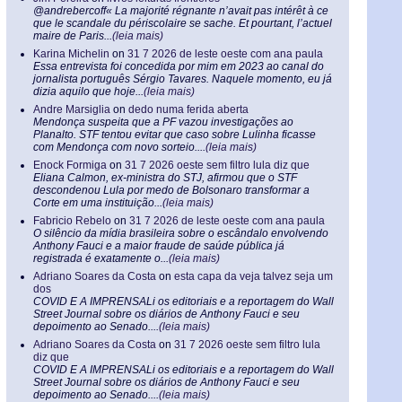
@andrebercoff« La majorité régnante n’avait pas intérêt à ce
que le scandale du périscolaire se sache. Et pourtant, l’actuel
maire de Paris...
(leia mais)
Karina Michelin
on
31 7 2026 de leste oeste com ana paula
Essa entrevista foi concedida por mim em 2023 ao canal do
jornalista português Sérgio Tavares. Naquele momento, eu já
dizia aquilo que hoje...
(leia mais)
Andre Marsiglia
on
dedo numa ferida aberta
Mendonça suspeita que a PF vazou investigações ao
Planalto. STF tentou evitar que caso sobre Lulinha ficasse
com Mendonça com novo sorteio....
(leia mais)
Enock Formiga
on
31 7 2026 oeste sem filtro lula diz que
Eliana Calmon, ex-ministra do STJ, afirmou que o STF
descondenou Lula por medo de Bolsonaro transformar a
Corte em uma instituição...
(leia mais)
Fabricio Rebelo
on
31 7 2026 de leste oeste com ana paula
O silêncio da mídia brasileira sobre o escândalo envolvendo
Anthony Fauci e a maior fraude de saúde pública já
registrada é exatamente o...
(leia mais)
Adriano Soares da Costa
on
esta capa da veja talvez seja um
dos
COVID E A IMPRENSALi os editoriais e a reportagem do Wall
Street Journal sobre os diários de Anthony Fauci e seu
depoimento ao Senado....
(leia mais)
Adriano Soares da Costa
on
31 7 2026 oeste sem filtro lula
diz que
COVID E A IMPRENSALi os editoriais e a reportagem do Wall
Street Journal sobre os diários de Anthony Fauci e seu
depoimento ao Senado....
(leia mais)