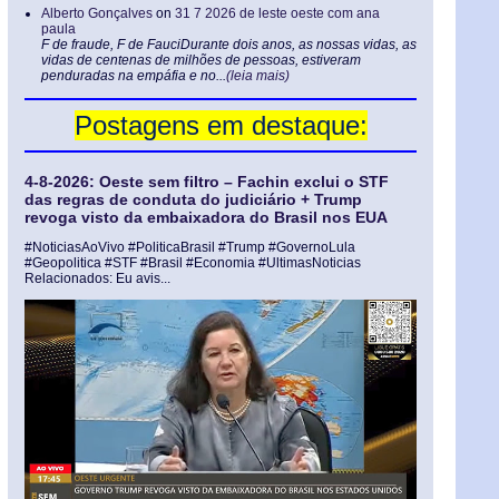
Alberto Gonçalves
on
31 7 2026 de leste oeste com ana
paula
F de fraude, F de FauciDurante dois anos, as nossas vidas, as
vidas de centenas de milhões de pessoas, estiveram
penduradas na empáfia e no...
(leia mais)
Postagens em destaque:
4-8-2026: Oeste sem filtro – Fachin exclui o STF
das regras de conduta do judiciário + Trump
revoga visto da embaixadora do Brasil nos EUA
#NoticiasAoVivo #PoliticaBrasil #Trump #GovernoLula
#Geopolitica #STF #Brasil #Economia #UltimasNoticias
Relacionados: Eu avis...