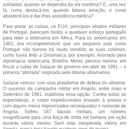
soldados, quando se dependia da via marítima? E, uma vez
lá, como deslocá-los, quando faltava aviação, e como
abastecê-los e dar-lhes assistência médica?
Para piorar as coisas, os EUA, principais aliados militares
de Portugal, pareciam hostis a qualquer esforço português
para reter a soberania em África. Para os americanos em
1961, era incompreensível que um pequeno país como
Portugal não tivesse há muito vendido as suas colónias,
como havia feito a Dinamarca, por exemplo. Animado pela
diplomacia americana, Botelho Moniz pensou mesmo em
forçar a saída de Salazar do governo em abril de 1961 – a
primeira “abrilada” inspirada pelo dilema ultramarino.
Salazar venceu com uma plataforma de defesa do ultramar.
O sucesso da campanha militar em Angola, entre maio e
Setembro de 1961, viabilizou essa opção. Contra todas as
expectativas, o corpo expedicionário enviado à pressa e
com alguns meios improvisados reconquistou o noroeste de
Angola. Sofreu 167 baixas mortais, um número
insignificante para uma força de trinta mil homens em ação
durante vários meses. Sem esta inesperada vitória em
Angola, nunca teria havido quatorze anos de guerra.