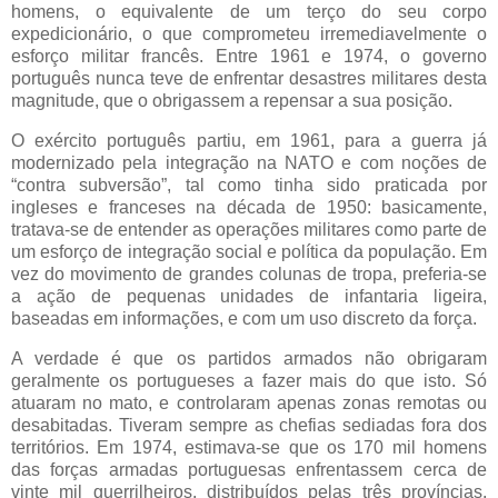
homens, o equivalente de um terço do seu corpo
expedicionário, o que comprometeu irremediavelmente o
esforço militar francês. Entre 1961 e 1974, o governo
português nunca teve de enfrentar desastres militares desta
magnitude, que o obrigassem a repensar a sua posição.
O exército português partiu, em 1961, para a guerra já
modernizado pela integração na NATO e com noções de
“contra subversão”, tal como tinha sido praticada por
ingleses e franceses na década de 1950: basicamente,
tratava-se de entender as operações militares como parte de
um esforço de integração social e política da população. Em
vez do movimento de grandes colunas de tropa, preferia-se
a ação de pequenas unidades de infantaria ligeira,
baseadas em informações, e com um uso discreto da força.
A verdade é que os partidos armados não obrigaram
geralmente os portugueses a fazer mais do que isto. Só
atuaram no mato, e controlaram apenas zonas remotas ou
desabitadas. Tiveram sempre as chefias sediadas fora dos
territórios. Em 1974, estimava-se que os 170 mil homens
das forças armadas portuguesas enfrentassem cerca de
vinte mil guerrilheiros, distribuídos pelas três províncias.