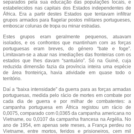
separados pela sua educação das populações locais, e
estabelecidos nas capitais dos Estados independentes de
África. Era a partir destes Estados que tentavam infiltrar
grupos armados para flagelar postos militares portugueses,
emboscar colunas de tropa ou minar estradas.
Estes grupos eram geralmente pequenos, atuavam
isolados, e os confrontos que mantinham com as forças
portuguesas eram breves, do género “bate e foge”.
Limitavam-se a atuar nas imediações das fronteiras com os
estados que lhes davam “santuário”. Só na Guiné, cuja
reduzida dimensão fazia da província inteira uma espécie
de área fronteiriça, havia atividade em quase todo o
território.
Daí a “baixa intensidade” da guerra para as forças armadas
portuguesas, medida pelo rácio de mortes em combate por
cada dia de guerra e por milhar de combatentes: a
campanha portuguesa em África registou um rácio de
0,0075, comparado com 0,0365 da campanha americana no
Vietname, ou 0,0107 da campanha francesa na Argélia. No
ano de 1954, em apenas sete meses, a França perdeu no
Vietname, entre mortos, feridos e prisioneiros, cem mil