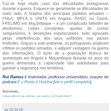
Faz-se hoje muito caso das dificuldades portuguesas
durante a guerra. Esquece-se geralmente as dificuldades do
outro lado. A história dos principais partidos armados –
FNLA, MPLA e UNITA em Angola, PAIGC na Guiné,
FRELIMO em Moçambique – é um complicado folhetim de
desânimos, cisões constantes, ajustes de contas
sanguinários, e deserções espetaculares, tudo agravado
pelas interferências dos seus anfitriões nos países
limítrofes. Graças a este ambiente, os portugueses puderam
infiltrar os partidos armados, e adquirir vantagem na guerra
das informações. O facto de a população branca ter
aumentado em Angola e Moçambique durante os anos da
guerra demonstra a capacidade das autoridades para
garantir a segurança nos territórios.
Rui Ramos
é historiador, professor universitário, coautor do
podcast
E o Resto é História
[
ver o perfil completo
].
Relacionado:
Independência das colónias: que opções, no Estado Novo?
às
15:34:00