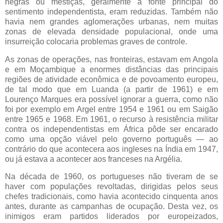
negras ou mestiças, geralmente a fonte principal do
sentimento independentista, eram reduzidas. Também não
havia nem grandes aglomerações urbanas, nem muitas
zonas de elevada densidade populacional, onde uma
insurreição colocaria problemas graves de controle.
As zonas de operações, nas fronteiras, estavam em Angola
e em Moçambique a enormes distâncias das principais
regiões de atividade econômica e de povoamento europeu,
de tal modo que em Luanda (a partir de 1961) e em
Lourenço Marques era possível ignorar a guerra, como não
foi por exemplo em Argel entre 1954 e 1961 ou em Saigão
entre 1965 e 1968. Em 1961, o recurso à resistência militar
contra os independentistas em África pôde ser encarado
como uma opção viável pelo governo português — ao
contrário do que acontecera aos ingleses na Índia em 1947,
ou já estava a acontecer aos franceses na Argélia.
Na década de 1960, os portugueses não tiveram de se
haver com populações revoltadas, dirigidas pelos seus
chefes tradicionais, como havia acontecido cinquenta anos
antes, durante as campanhas de ocupação. Desta vez, os
inimigos eram partidos liderados por europeizados,