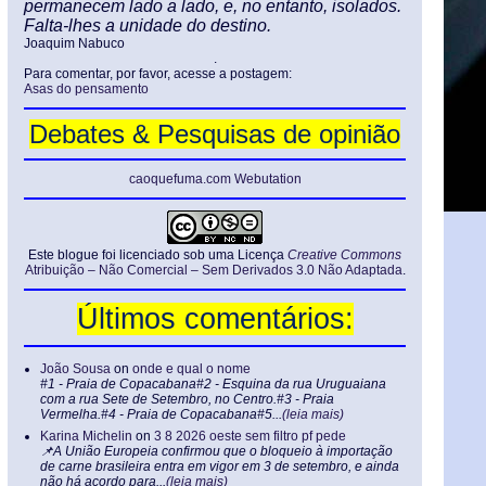
permanecem lado a lado, e, no entanto, isolados.
Falta-lhes a unidade do destino.
Joaquim Nabuco
.
Para comentar, por favor, acesse a postagem:
Asas do pensamento
Debates & Pesquisas de opinião
caoquefuma.com Webutation
Este blogue foi licenciado sob uma Licença
Creative Commons
Atribuição – Não Comercial – Sem Derivados 3.0 Não Adaptada
.
Últimos comentários:
João Sousa
on
onde e qual o nome
#1 - Praia de Copacabana#2 - Esquina da rua Uruguaiana
com a rua Sete de Setembro, no Centro.#3 - Praia
Vermelha.#4 - Praia de Copacabana#5...
(leia mais)
Karina Michelin
on
3 8 2026 oeste sem filtro pf pede
📌A União Europeia confirmou que o bloqueio à importação
de carne brasileira entra em vigor em 3 de setembro, e ainda
não há acordo para...
(leia mais)