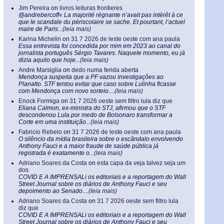
Jim Pereira
on
livros leituras frontieres
@andrebercoff« La majorité régnante n’avait pas intérêt à ce
que le scandale du périscolaire se sache. Et pourtant, l’actuel
maire de Paris...
(leia mais)
Karina Michelin
on
31 7 2026 de leste oeste com ana paula
Essa entrevista foi concedida por mim em 2023 ao canal do
jornalista português Sérgio Tavares. Naquele momento, eu já
dizia aquilo que hoje...
(leia mais)
Andre Marsiglia
on
dedo numa ferida aberta
Mendonça suspeita que a PF vazou investigações ao
Planalto. STF tentou evitar que caso sobre Lulinha ficasse
com Mendonça com novo sorteio....
(leia mais)
Enock Formiga
on
31 7 2026 oeste sem filtro lula diz que
Eliana Calmon, ex-ministra do STJ, afirmou que o STF
descondenou Lula por medo de Bolsonaro transformar a
Corte em uma instituição...
(leia mais)
Fabricio Rebelo
on
31 7 2026 de leste oeste com ana paula
O silêncio da mídia brasileira sobre o escândalo envolvendo
Anthony Fauci e a maior fraude de saúde pública já
registrada é exatamente o...
(leia mais)
Adriano Soares da Costa
on
esta capa da veja talvez seja um
dos
COVID E A IMPRENSALi os editoriais e a reportagem do Wall
Street Journal sobre os diários de Anthony Fauci e seu
depoimento ao Senado....
(leia mais)
Adriano Soares da Costa
on
31 7 2026 oeste sem filtro lula
diz que
COVID E A IMPRENSALi os editoriais e a reportagem do Wall
Street Journal sobre os diários de Anthony Fauci e seu