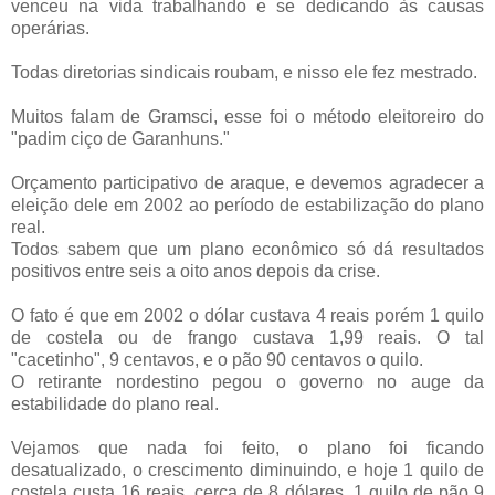
venceu na vida trabalhando e se dedicando às causas
operárias.
Todas diretorias sindicais roubam, e nisso ele fez mestrado.
Muitos falam de Gramsci, esse foi o método eleitoreiro do
"padim ciço de Garanhuns."
Orçamento participativo de araque, e devemos agradecer a
eleição dele em 2002 ao período de estabilização do plano
real.
Todos sabem que um plano econômico só dá resultados
positivos entre seis a oito anos depois da crise.
O fato é que em 2002 o dólar custava 4 reais porém 1 quilo
de costela ou de frango custava 1,99 reais. O tal
"cacetinho", 9 centavos, e o pão 90 centavos o quilo.
O retirante nordestino pegou o governo no auge da
estabilidade do plano real.
Vejamos que nada foi feito, o plano foi ficando
desatualizado, o crescimento diminuindo, e hoje 1 quilo de
costela custa 16 reais, cerca de 8 dólares, 1 quilo de pão 9