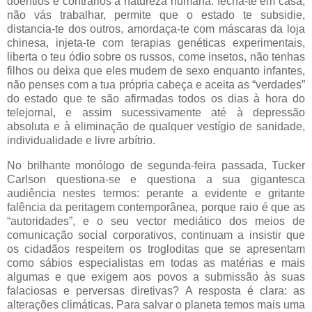
doentios e contrários à natureza humana: fecha-te em casa,
não vás trabalhar, permite que o estado te subsidie,
distancia-te dos outros, amordaça-te com máscaras da loja
chinesa, injeta-te com terapias genéticas experimentais,
liberta o teu ódio sobre os russos, come insetos, não tenhas
filhos ou deixa que eles mudem de sexo enquanto infantes,
não penses com a tua própria cabeça e aceita as “verdades”
do estado que te são afirmadas todos os dias à hora do
telejornal, e assim sucessivamente até à depressão
absoluta e à eliminação de qualquer vestígio de sanidade,
individualidade e livre arbítrio.
No brilhante monólogo de segunda-feira passada, Tucker
Carlson questiona-se e questiona a sua gigantesca
audiência nestes termos: perante a evidente e gritante
falência da peritagem contemporânea, porque raio é que as
“autoridades”, e o seu vector mediático dos meios de
comunicação social corporativos, continuam a insistir que
os cidadãos respeitem os trogloditas que se apresentam
como sábios especialistas em todas as matérias e mais
algumas e que exigem aos povos a submissão às suas
falaciosas e perversas diretivas? A resposta é clara: as
alterações climáticas. Para salvar o planeta temos mais uma