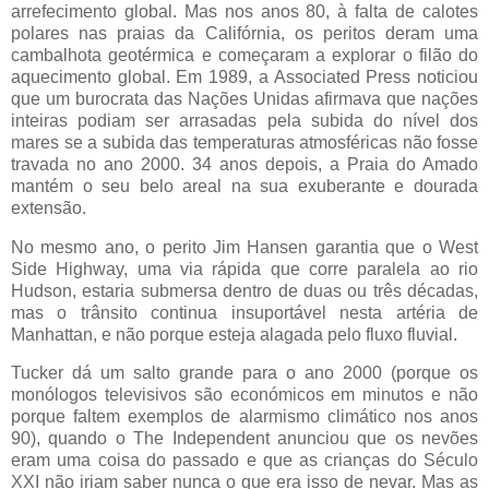
arrefecimento global. Mas nos anos 80, à falta de calotes
polares nas praias da Califórnia, os peritos deram uma
cambalhota geotérmica e começaram a explorar o filão do
aquecimento global. Em 1989, a Associated Press noticiou
que um burocrata das Nações Unidas afirmava que nações
inteiras podiam ser arrasadas pela subida do nível dos
mares se a subida das temperaturas atmosféricas não fosse
travada no ano 2000. 34 anos depois, a Praia do Amado
mantém o seu belo areal na sua exuberante e dourada
extensão.
No mesmo ano, o perito Jim Hansen garantia que o West
Side Highway, uma via rápida que corre paralela ao rio
Hudson, estaria submersa dentro de duas ou três décadas,
mas o trânsito continua insuportável nesta artéria de
Manhattan, e não porque esteja alagada pelo fluxo fluvial.
Tucker dá um salto grande para o ano 2000 (porque os
monólogos televisivos são económicos em minutos e não
porque faltem exemplos de alarmismo climático nos anos
90), quando o The Independent anunciou que os nevões
eram uma coisa do passado e que as crianças do Século
XXI não iriam saber nunca o que era isso de nevar. Mas as