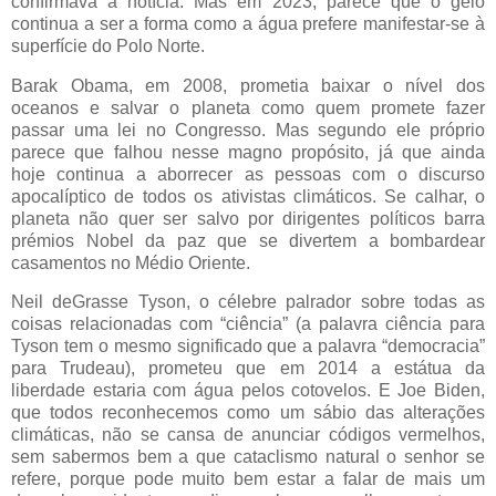
confirmava a notícia. Mas em 2023, parece que o gelo
continua a ser a forma como a água prefere manifestar-se à
superfície do Polo Norte.
Barak Obama, em 2008, prometia baixar o nível dos
oceanos e salvar o planeta como quem promete fazer
passar uma lei no Congresso. Mas segundo ele próprio
parece que falhou nesse magno propósito, já que ainda
hoje continua a aborrecer as pessoas com o discurso
apocalíptico de todos os ativistas climáticos. Se calhar, o
planeta não quer ser salvo por dirigentes políticos barra
prémios Nobel da paz que se divertem a bombardear
casamentos no Médio Oriente.
Neil deGrasse Tyson, o célebre palrador sobre todas as
coisas relacionadas com “ciência” (a palavra ciência para
Tyson tem o mesmo significado que a palavra “democracia”
para Trudeau), prometeu que em 2014 a estátua da
liberdade estaria com água pelos cotovelos. E Joe Biden,
que todos reconhecemos como um sábio das alterações
climáticas, não se cansa de anunciar códigos vermelhos,
sem sabermos bem a que cataclismo natural o senhor se
refere, porque pode muito bem estar a falar de mais um