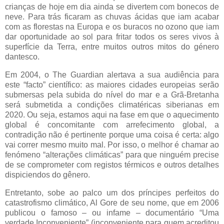
crianças de hoje em dia ainda se divertem com bonecos de
neve. Para trás ficaram as chuvas ácidas que iam acabar
com as florestas na Europa e os buracos no ozono que iam
dar oportunidade ao sol para fritar todos os seres vivos à
superfície da Terra, entre muitos outros mitos do género
dantesco.
Em 2004, o The Guardian alertava a sua audiência para
este “facto” científico: as maiores cidades europeias serão
submersas pela subida do nível do mar e a Grã-Bretanha
será submetida a condições climatéricas siberianas em
2020. Ou seja, estamos aqui na fase em que o aquecimento
global é concomitante com arrefecimento global, a
contradição não é pertinente porque uma coisa é certa: algo
vai correr mesmo muito mal. Por isso, o melhor é chamar ao
fenómeno “alterações climáticas” para que ninguém precise
de se comprometer com registos térmicos e outros detalhes
dispiciendos do gênero.
Entretanto, sobe ao palco um dos príncipes perfeitos do
catastrofismo climático, Al Gore de seu nome, que em 2006
publicou o famoso – ou infame – documentário “Uma
verdade Inconveniente” (inconveniente para quem acreditou