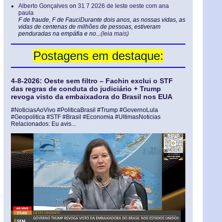
Alberto Gonçalves
on
31 7 2026 de leste oeste com ana
paula
F de fraude, F de FauciDurante dois anos, as nossas vidas, as
vidas de centenas de milhões de pessoas, estiveram
penduradas na empáfia e no...
(leia mais)
Postagens em destaque:
4-8-2026: Oeste sem filtro – Fachin exclui o STF
das regras de conduta do judiciário + Trump
revoga visto da embaixadora do Brasil nos EUA
#NoticiasAoVivo #PoliticaBrasil #Trump #GovernoLula
#Geopolitica #STF #Brasil #Economia #UltimasNoticias
Relacionados: Eu avis...