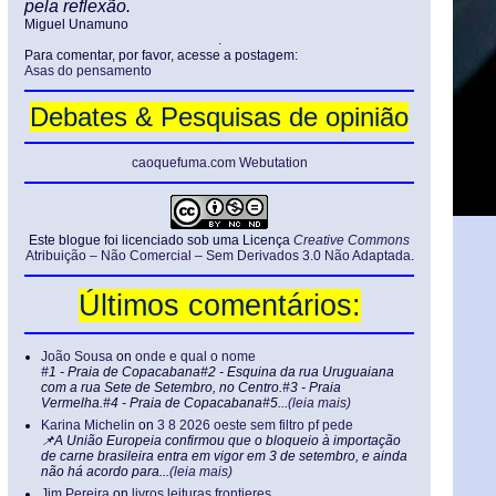
pela reflexão.
Miguel Unamuno
.
Para comentar, por favor, acesse a postagem:
Asas do pensamento
Debates & Pesquisas de opinião
caoquefuma.com Webutation
Este blogue foi licenciado sob uma Licença
Creative Commons
Atribuição – Não Comercial – Sem Derivados 3.0 Não Adaptada
.
Últimos comentários:
João Sousa
on
onde e qual o nome
#1 - Praia de Copacabana#2 - Esquina da rua Uruguaiana
com a rua Sete de Setembro, no Centro.#3 - Praia
Vermelha.#4 - Praia de Copacabana#5...
(leia mais)
Karina Michelin
on
3 8 2026 oeste sem filtro pf pede
📌A União Europeia confirmou que o bloqueio à importação
de carne brasileira entra em vigor em 3 de setembro, e ainda
não há acordo para...
(leia mais)
Jim Pereira
on
livros leituras frontieres