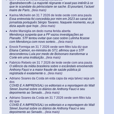
@andrebercoff« La majorité régnante n’avait pas intérêt à ce
que le scandale du périscolaire se sache. Et pourtant, l’actuel
maire de Paris...
(leia mais)
Karina Michelin
on
31 7 2026 de leste oeste com ana paula
Essa entrevista foi concedida por mim em 2023 ao canal do
jornalista português Sérgio Tavares. Naquele momento, eu já
dizia aquilo que hoje...
(leia mais)
Andre Marsiglia
on
dedo numa ferida aberta
Mendonça suspeita que a PF vazou investigações ao
Planalto. STF tentou evitar que caso sobre Lulinha ficasse
com Mendonça com novo sorteio....
(leia mais)
Enock Formiga
on
31 7 2026 oeste sem filtro lula diz que
Eliana Calmon, ex-ministra do STJ, afirmou que o STF
descondenou Lula por medo de Bolsonaro transformar a
Corte em uma instituição...
(leia mais)
Fabricio Rebelo
on
31 7 2026 de leste oeste com ana paula
O silêncio da mídia brasileira sobre o escândalo envolvendo
Anthony Fauci e a maior fraude de saúde pública já
registrada é exatamente o...
(leia mais)
Adriano Soares da Costa
on
esta capa da veja talvez seja um
dos
COVID E A IMPRENSALi os editoriais e a reportagem do Wall
Street Journal sobre os diários de Anthony Fauci e seu
depoimento ao Senado....
(leia mais)
Adriano Soares da Costa
on
31 7 2026 oeste sem filtro lula
diz que
COVID E A IMPRENSALi os editoriais e a reportagem do Wall
Street Journal sobre os diários de Anthony Fauci e seu
depoimento ao Senado....
(leia mais)