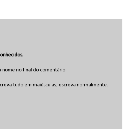
onhecidos.
u nome no final do comentário.
escreva tudo em maiúsculas, escreva normalmente.