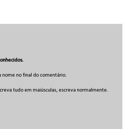
onhecidos.
u nome no final do comentário.
escreva tudo em maiúsculas, escreva normalmente.