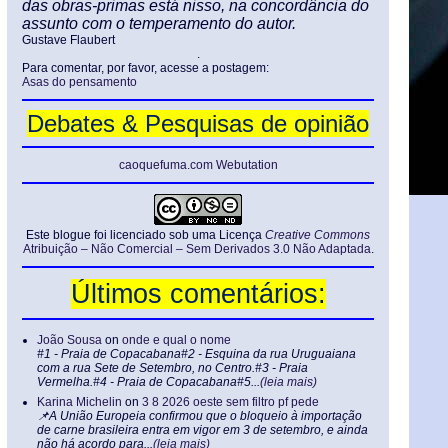
das obras-primas está nisso, na concordância do
assunto com o temperamento do autor.
Gustave Flaubert
.
Para comentar, por favor, acesse a postagem:
Asas do pensamento
Debates & Pesquisas de opinião
caoquefuma.com Webutation
Este blogue foi licenciado sob uma Licença
Creative Commons
Atribuição – Não Comercial – Sem Derivados 3.0 Não Adaptada
.
Últimos comentários:
João Sousa
on
onde e qual o nome
#1 - Praia de Copacabana#2 - Esquina da rua Uruguaiana
com a rua Sete de Setembro, no Centro.#3 - Praia
Vermelha.#4 - Praia de Copacabana#5...
(leia mais)
Karina Michelin
on
3 8 2026 oeste sem filtro pf pede
📌A União Europeia confirmou que o bloqueio à importação
de carne brasileira entra em vigor em 3 de setembro, e ainda
não há acordo para...
(leia mais)