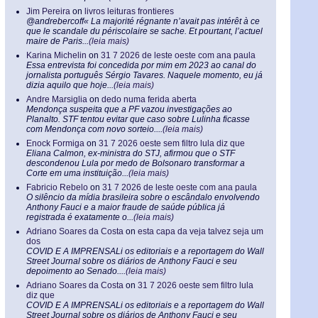
Jim Pereira
on
livros leituras frontieres
@andrebercoff« La majorité régnante n’avait pas intérêt à ce
que le scandale du périscolaire se sache. Et pourtant, l’actuel
maire de Paris...
(leia mais)
Karina Michelin
on
31 7 2026 de leste oeste com ana paula
Essa entrevista foi concedida por mim em 2023 ao canal do
jornalista português Sérgio Tavares. Naquele momento, eu já
dizia aquilo que hoje...
(leia mais)
Andre Marsiglia
on
dedo numa ferida aberta
Mendonça suspeita que a PF vazou investigações ao
Planalto. STF tentou evitar que caso sobre Lulinha ficasse
com Mendonça com novo sorteio....
(leia mais)
Enock Formiga
on
31 7 2026 oeste sem filtro lula diz que
Eliana Calmon, ex-ministra do STJ, afirmou que o STF
descondenou Lula por medo de Bolsonaro transformar a
Corte em uma instituição...
(leia mais)
Fabricio Rebelo
on
31 7 2026 de leste oeste com ana paula
O silêncio da mídia brasileira sobre o escândalo envolvendo
Anthony Fauci e a maior fraude de saúde pública já
registrada é exatamente o...
(leia mais)
Adriano Soares da Costa
on
esta capa da veja talvez seja um
dos
COVID E A IMPRENSALi os editoriais e a reportagem do Wall
Street Journal sobre os diários de Anthony Fauci e seu
depoimento ao Senado....
(leia mais)
Adriano Soares da Costa
on
31 7 2026 oeste sem filtro lula
diz que
COVID E A IMPRENSALi os editoriais e a reportagem do Wall
Street Journal sobre os diários de Anthony Fauci e seu