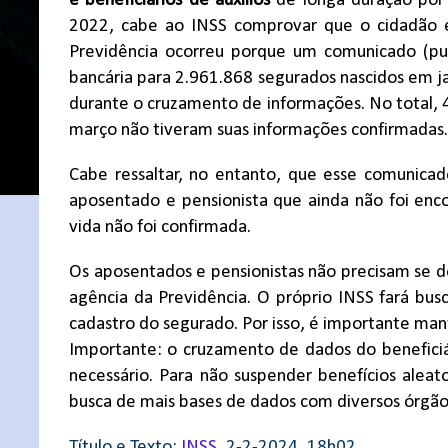
e beneficiários de auxílios
de longa duração por 
2022, cabe ao INSS comprovar que o cidadão e
Previdência ocorreu porque um comunicado (pus
bancária para 2.961.868 segurados nascidos em ja
durante o cruzamento de informações. No total, 4
março não tiveram suas informações confirmadas
Cabe ressaltar, no entanto, que esse comunicad
aposentado e pensionista que ainda não foi en
vida não foi confirmada.
Os aposentados e pensionistas não precisam se
agência da Previdência. O próprio INSS fará busca
cadastro do segurado. Por isso, é importante man
Importante: o cruzamento de dados do benefici
necessário. Para não suspender benefícios alea
busca de mais bases de dados com diversos órgão
Título e Texto:
INSS
, 2-2-2024, 18h02