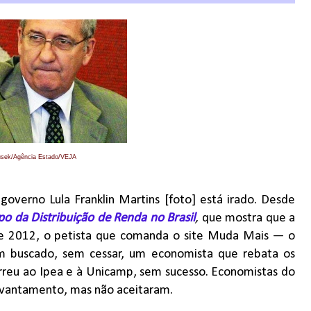
usek/Agência Estado/VEJA
overno Lula Franklin Martins [foto] está irado. Desde
po da Distribuição de Renda no Brasil
,
que mostra que a
e 2012, o petista que comanda o site Muda Mais — o
em buscado, sem cessar, um economista que rebata os
rreu ao Ipea e à Unicamp, sem sucesso. Economistas do
evantamento, mas não aceitaram.