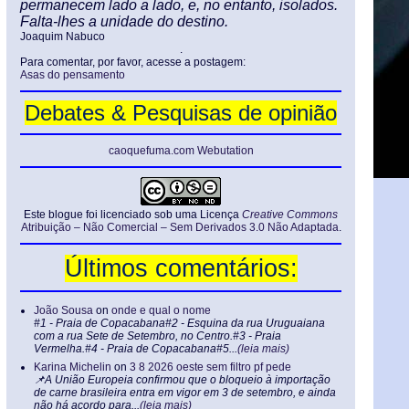
permanecem lado a lado, e, no entanto, isolados.
Falta-lhes a unidade do destino.
Joaquim Nabuco
.
Para comentar, por favor, acesse a postagem:
Asas do pensamento
Debates & Pesquisas de opinião
caoquefuma.com Webutation
Este blogue foi licenciado sob uma Licença
Creative Commons
Atribuição – Não Comercial – Sem Derivados 3.0 Não Adaptada
.
Últimos comentários:
João Sousa
on
onde e qual o nome
#1 - Praia de Copacabana#2 - Esquina da rua Uruguaiana
com a rua Sete de Setembro, no Centro.#3 - Praia
Vermelha.#4 - Praia de Copacabana#5...
(leia mais)
Karina Michelin
on
3 8 2026 oeste sem filtro pf pede
📌A União Europeia confirmou que o bloqueio à importação
de carne brasileira entra em vigor em 3 de setembro, e ainda
não há acordo para...
(leia mais)