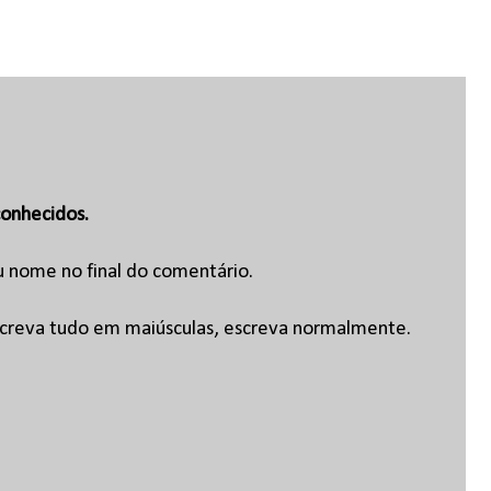
onhecidos.
u nome no final do comentário.
escreva tudo em maiúsculas, escreva normalmente.