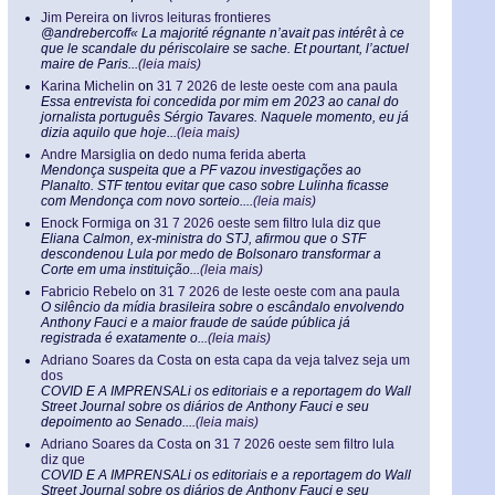
Jim Pereira
on
livros leituras frontieres
@andrebercoff« La majorité régnante n’avait pas intérêt à ce
que le scandale du périscolaire se sache. Et pourtant, l’actuel
maire de Paris...
(leia mais)
Karina Michelin
on
31 7 2026 de leste oeste com ana paula
Essa entrevista foi concedida por mim em 2023 ao canal do
jornalista português Sérgio Tavares. Naquele momento, eu já
dizia aquilo que hoje...
(leia mais)
Andre Marsiglia
on
dedo numa ferida aberta
Mendonça suspeita que a PF vazou investigações ao
Planalto. STF tentou evitar que caso sobre Lulinha ficasse
com Mendonça com novo sorteio....
(leia mais)
Enock Formiga
on
31 7 2026 oeste sem filtro lula diz que
Eliana Calmon, ex-ministra do STJ, afirmou que o STF
descondenou Lula por medo de Bolsonaro transformar a
Corte em uma instituição...
(leia mais)
Fabricio Rebelo
on
31 7 2026 de leste oeste com ana paula
O silêncio da mídia brasileira sobre o escândalo envolvendo
Anthony Fauci e a maior fraude de saúde pública já
registrada é exatamente o...
(leia mais)
Adriano Soares da Costa
on
esta capa da veja talvez seja um
dos
COVID E A IMPRENSALi os editoriais e a reportagem do Wall
Street Journal sobre os diários de Anthony Fauci e seu
depoimento ao Senado....
(leia mais)
Adriano Soares da Costa
on
31 7 2026 oeste sem filtro lula
diz que
COVID E A IMPRENSALi os editoriais e a reportagem do Wall
Street Journal sobre os diários de Anthony Fauci e seu